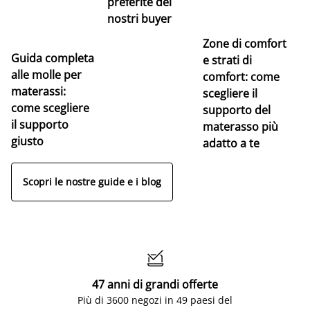
preferite dei
nostri buyer
Zone di comfort
Guida completa
Ce
e strati di
alle molle per
pe
comfort: come
materassi:
la
scegliere il
come scegliere
supporto del
il supporto
materasso più
giusto
adatto a te
Scopri le nostre guide e i blog

47 anni di grandi offerte
Più di 3600 negozi in 49 paesi del