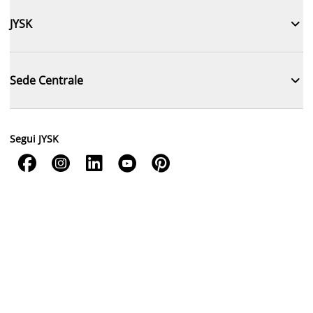

JYSK

Sede Centrale
Segui JYSK




