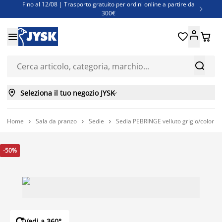
Fino al 12/08 | Trasporto gratuito per ordini online a partire da

300€
Super offerte d'estate | Oltre 1.500 articoli fino al 70%





Finanziamenti - Scegli il piano di rimborso più adatto a te



Seleziona il tuo negozio JYSK

Home
Sala da pranzo
Sedie
Sedia PEBRINGE velluto grigio/color r



-50%

Vedi a 360°