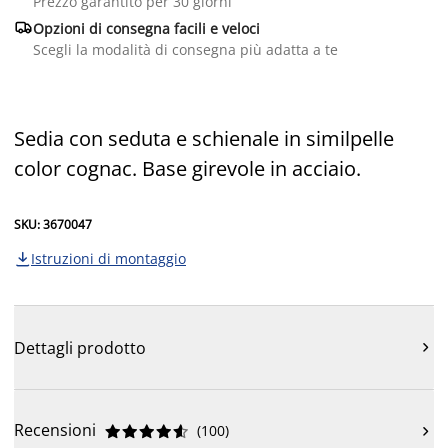
Prezzo garantito per 30 giorni

Opzioni di consegna facili e veloci
Scegli la modalità di consegna più adatta a te
Sedia con seduta e schienale in similpelle
color cognac. Base girevole in acciaio.
SKU: 3670047
Istruzioni di montaggio

Dettagli prodotto

Recensioni
(
100
)










