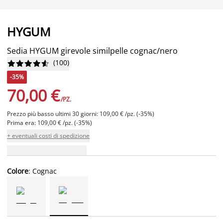
HYGUM
Sedia HYGUM girevole similpelle cognac/nero
(
100
)










-35%
70,00 €
/PZ.
Prezzo più basso ultimi 30 giorni: 109,00 € /pz. (-35%)
Prima era: 109,00 € /pz. (-35%)
+ eventuali costi di spedizione
Colore
: Cognac