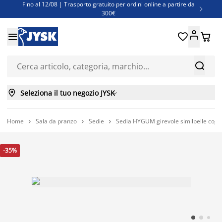
Fino al 12/08 | Trasporto gratuito per ordini online a partire da

300€
Super offerte d'estate | Oltre 1.500 articoli fino al 70%





Finanziamenti - Scegli il piano di rimborso più adatto a te



Seleziona il tuo negozio JYSK

Home
Sala da pranzo
Sedie
Sedia HYGUM girevole similpelle cog



-35%