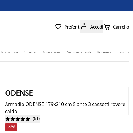



Preferiti
Accedi
Carrello
Ispirazioni
Offerte
Dove siamo
Servizio clienti
Business
Lavoro
ODENSE
Armadio ODENSE 179x210 cm 5 ante 3 cassetti rovere
caldo
(
61
)










-22%