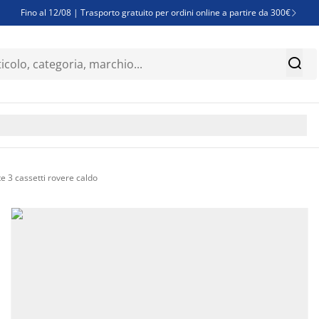
Fino al 12/08 | Trasporto gratuito per ordini online a partire da 300€

Super offerte d'estate | Oltre 1.500 articoli fino al 70%


Finanziamenti - Scegli il piano di rimborso più adatto a te

3 cassetti rovere caldo