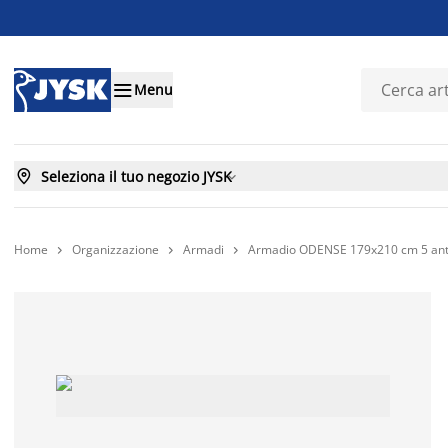

Menu

Seleziona il tuo negozio JYSK

Home
Organizzazione
Armadi
Armadio ODENSE 179x210 cm 5 ante 


