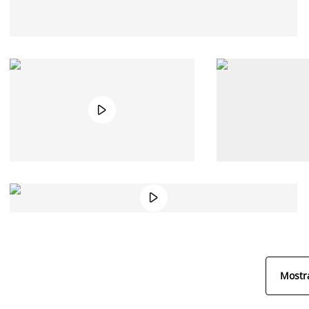


Mostra