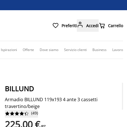



Preferiti
Accedi
Carrello
Ispirazioni
Offerte
Dove siamo
Servizio clienti
Business
Lavoro
BILLUND
Armadio BILLUND 119x193 4 ante 3 cassetti
travertino/beige
(
49
)










225,00 €
/PZ.