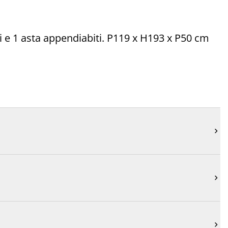
ani e 1 asta appendiabiti. P119 x H193 x P50 cm


