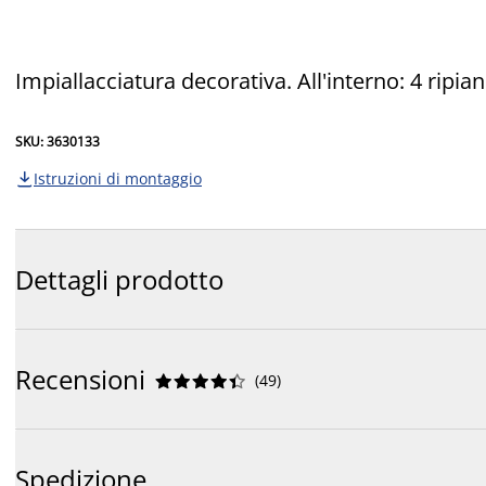
Impiallacciatura decorativa. All'interno: 4 ripi
SKU: 3630133
Istruzioni di montaggio

Dettagli prodotto
Recensioni
(
49
)










Spedizione