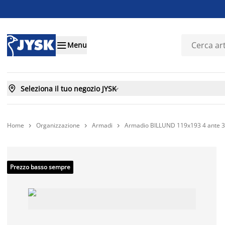

Menu

Seleziona il tuo negozio JYSK

Home
Organizzazione
Armadi
Armadio BILLUND 119x193 4 ante 3 c



Prezzo basso sempre