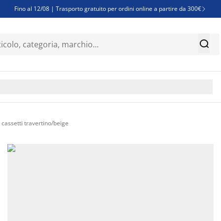
Fino al 12/08 | Trasporto gratuito per ordini online a partire da 300€

Super offerte d'estate | Oltre 1.500 articoli fino al 70%


Finanziamenti - Scegli il piano di rimborso più adatto a te

assetti travertino/beige