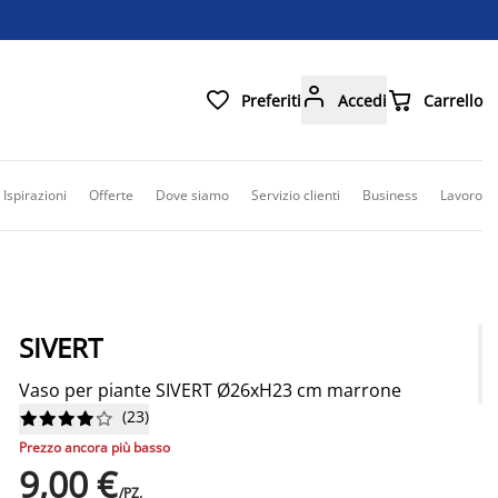



Preferiti
Accedi
Carrello
Ispirazioni
Offerte
Dove siamo
Servizio clienti
Business
Lavoro
SIVERT
Vaso per piante SIVERT Ø26xH23 cm marrone
(
23
)










Prezzo ancora più basso
9,00 €
/PZ.