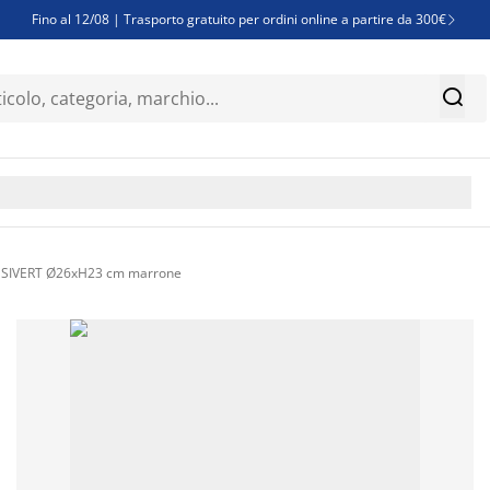
Fino al 12/08 | Trasporto gratuito per ordini online a partire da 300€

Super offerte d'estate | Oltre 1.500 articoli fino al 70%


Finanziamenti - Scegli il piano di rimborso più adatto a te

e SIVERT Ø26xH23 cm marrone