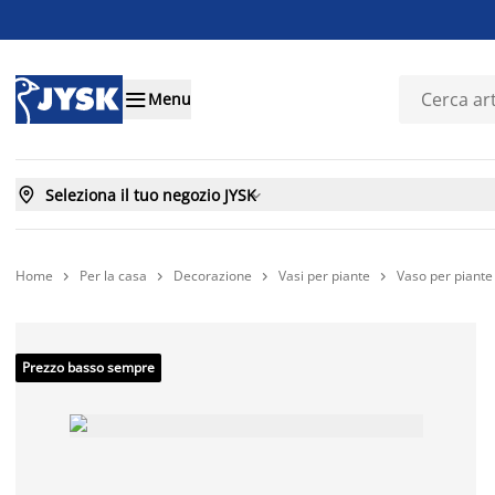

Menu

Seleziona il tuo negozio JYSK

Home
Per la casa
Decorazione
Vasi per piante
Vaso per piant




Prezzo basso sempre