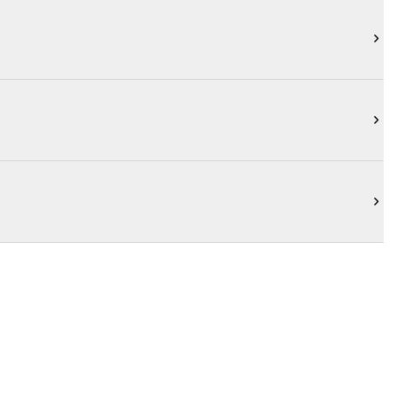


