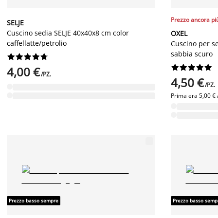
Prezzo ancora pi
SELJE
Cuscino sedia SELJE 40x40x8 cm color
OXEL
caffellatte/petrolio
Cuscino per s
sabbia scuro




















4,00 €
/PZ.
4,50 €
/PZ.
Prima era
5,00 € 
Prezzo basso sempre
Prezzo basso semp