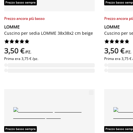
Prezzo basso sempre
Prezzo basso semp
Prezzo ancora più basso
Prezzo ancora pi
LOMME
LOMME
Cuscino per sedia LOMME 38x38x2 cm beige
Cuscino per s




















3,50 €
3,50 €
/PZ.
/PZ.
Prima era
3,75 € /pz.
Prima era
3,75 € 
Prezzo basso sempre
Prezzo basso semp