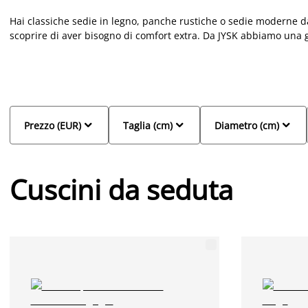
Hai classiche sedie in legno, panche rustiche o sedie moderne dal
scoprire di aver bisogno di comfort extra. Da JYSK abbiamo una 
e panche: rotondi, quadrati, con o senza lacci e in diversi tipi di
extra, i cuscini per seduta aggiungono un tocco di stile e atmosfe
selezione di cuscini da seduta JYSK, tra i tanti colori, design e m
esperienza di acquisto.



Prezzo (EUR)
Taglia (cm)
Diametro (cm)
Cuscini da seduta