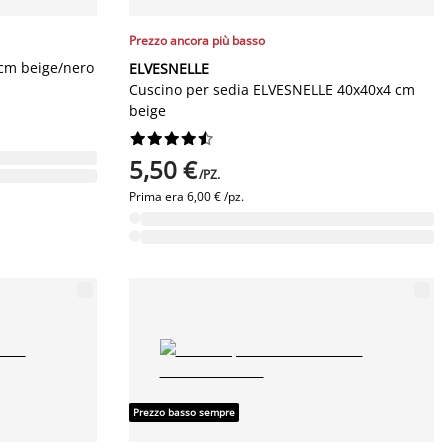
Prezzo ancora più basso
 cm beige/nero
ELVESNELLE
Cuscino per sedia ELVESNELLE 40x40x4 cm
beige










5,50 €
/PZ.
Prima era
6,00 € /pz.
Prezzo basso sempre