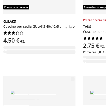
Prezzo basso sempre
Prezzo basso semp
Prezzo ancora pi
GULAKS
Cuscino per sedia GULAKS 40x40x5 cm grigio
TAKS
Cuscino per s




















4,50 €
/PZ.
2,75 €
/PZ.
Prima era
3,00 € 