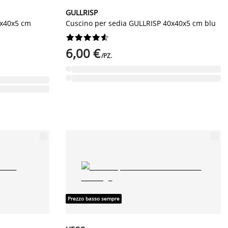
GULLRISP
0x40x5 cm
Cuscino per sedia GULLRISP 40x40x5 cm blu










6,00 €
/PZ.
Prezzo basso sempre