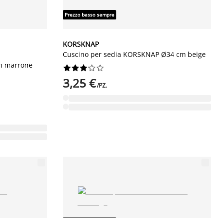
Prezzo basso sempre
KORSKNAP
Cuscino per sedia KORSKNAP Ø34 cm beige
cm marrone










3,25 €
/PZ.