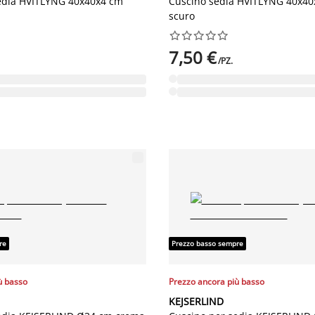
edia HVITLYNG 40x40x4 cm
Cuscino sedia HVITLYNG 40x40
scuro










7,50 €
/PZ.
re
Prezzo basso sempre
ù basso
Prezzo ancora più basso
KEJSERLIND