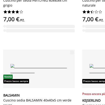
Cuscino per sedia HVITLYNG 40x40x4 cm
Cuscino per s
grigio
naturale




















7,00 €
7,00 €
/PZ.
/PZ.
Novità
Prezzo basso sempre
Prezzo basso semp
Prezzo ancora pi
BALSAMIN
Cuscino sedia BALSAMIN 40x40x5 cm verde
KEJSERLIND