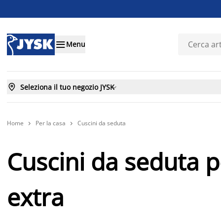

Menu

Seleziona il tuo negozio JYSK

Home
Per la casa
Cuscini da seduta


Cuscini da seduta 
extra