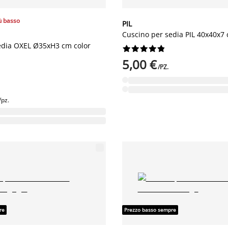
ù basso
PIL
Cuscino per sedia PIL 40x40x7
edia OXEL Ø35xH3 cm color










5,00 €
/PZ.
/pz.
re
Prezzo basso sempre