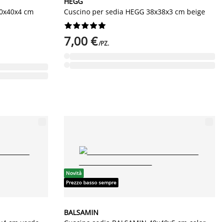
HEGG
40x40x4 cm
Cuscino per sedia HEGG 38x38x3 cm beige










7,00 €
/PZ.
Novità
Prezzo basso sempre
BALSAMIN