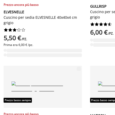
Prezzo ancora più basso
GULLRISP
Cuscino per s
ELVESNELLE
grigio
Cuscino per sedia ELVESNELLE 40x40x4 cm
grigio




















6,00 €
/PZ.
5,50 €
/PZ.
Prima era
6,00 € /pz.
Prezzo basso sempre
Prezzo basso semp
Prezzo ancora più basso