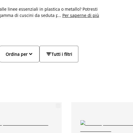
le linee essenziali in plastica o metallo? Potresti
gamma di cuscini da seduta per ogni tipo di sedia
...
Per saperne di più
 materiale. Oltre ad offrirti supporto e comfort
ra alla tua casa e valorizzano le tue sedie. Con la
ateriali, raggiungi il tuo scopo con un'ottima


Ordina per
Tutti i filtri