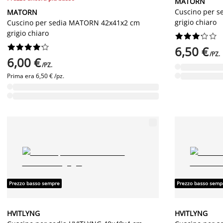
MATORN
Cuscino per 
MATORN
grigio chiaro
Cuscino per sedia MATORN 42x41x2 cm
grigio chiaro




















6,50 €
/PZ.
6,00 €
/PZ.
Prima era
6,50 € /pz.
Prezzo basso sempre
Prezzo basso semp
HVITLYNG
HVITLYNG