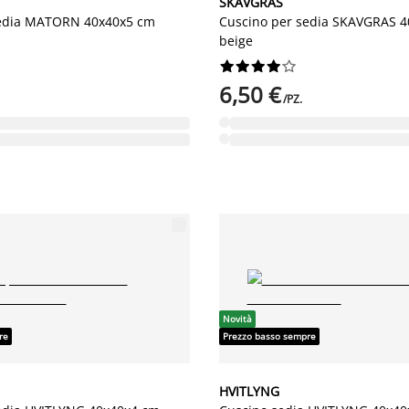
SKAVGRAS
sedia MATORN 40x40x5 cm
Cuscino per sedia SKAVGRAS 
beige










6,50 €
/PZ.
Novità
re
Prezzo basso sempre
HVITLYNG