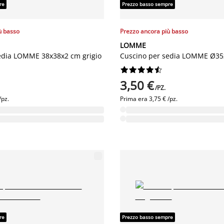
re
Prezzo basso sempre
ù basso
Prezzo ancora più basso
LOMME
edia LOMME 38x38x2 cm grigio
Cuscino per sedia LOMME Ø35










3,50 €
/PZ.
/pz.
Prima era
3,75 € /pz.
re
Prezzo basso sempre