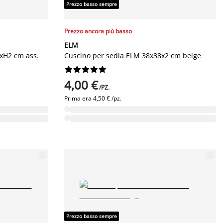
Prezzo basso sempre
Prezzo ancora più basso
ELM
xH2 cm ass.
Cuscino per sedia ELM 38x38x2 cm beige










4,00 €
/PZ.
Prima era
4,50 € /pz.
Prezzo basso sempre