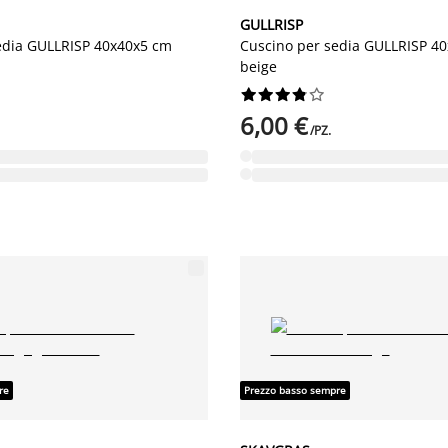
GULLRISP
edia GULLRISP 40x40x5 cm
Cuscino per sedia GULLRISP 4
beige










6,00 €
/PZ.
re
Prezzo basso sempre