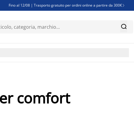
Fino al 12/08 | Trasporto gratuito per ordini online a partire da 300€

Super offerte d'estate | Oltre 1.500 articoli fino al 70%


Finanziamenti - Scegli il piano di rimborso più adatto a te

per comfort