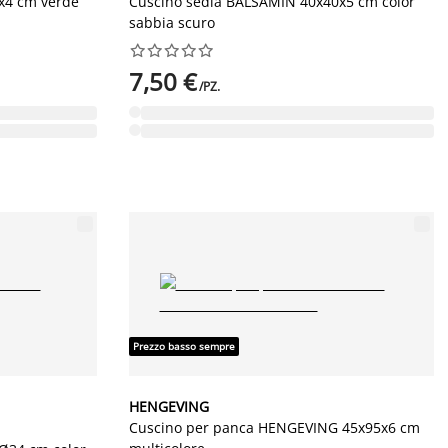
x4 cm verde
Cuscino sedia BALSAMIN 40x40x5 cm color
sabbia scuro










7,50 €
/PZ.
Prezzo basso sempre
HENGEVING
Cuscino per panca HENGEVING 45x95x6 cm