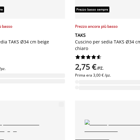
re
Prezzo basso sempre
ù basso
Prezzo ancora più basso
TAKS
edia TAKS Ø34 cm beige
Cuscino per sedia TAKS Ø34 
chiaro










2,75 €
/PZ.
/pz.
Prima era
3,00 € /pz.