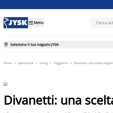

Menu

Seleziona il tuo negozio JYSK

Home
Ispirazione
Living
Soggiorno
Divanetti: una scelta elegan




Divanetti: una scelt