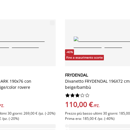
-40%
Fino a esaurimento scorte
FRYDENDAL
MARK 190x76 con
Divanetto FRYDENDAL 196X72 cm 
ige/color rovere
beige/bambù










110,00 €
PZ.
/PZ.
timi 30 giorni: 269,00 € /pz. (-20%)
Prezzo più basso ultimi 30 giorni: 185,00
 /pz. (-20%)
Prima era: 185,00 € /pz. (-40%)