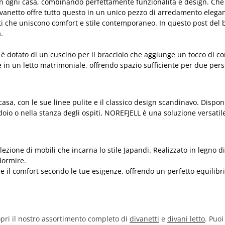
le in ogni casa, combinando perfettamente funzionalità e design. Ch
 divanetto offre tutto questo in un unico pezzo di arredamento elega
ti che uniscono comfort e stile contemporaneo. In questo post del b
.
è dotato di un cuscino per il bracciolo che aggiunge un tocco di com
te in un letto matrimoniale, offrendo spazio sufficiente per due p
asa, con le sue linee pulite e il classico design scandinavo. Disponi
doio o nella stanza degli ospiti, NOREFJELL è una soluzione versati
ezione di mobili che incarna lo stile Japandi. Realizzato in legno d
dormire.
re il comfort secondo le tue esigenze, offrendo un perfetto equilibri
copri il nostro assortimento completo di
divanetti
e
divani letto
. Puoi