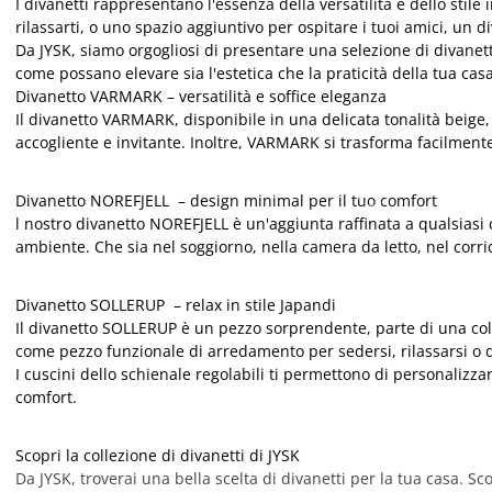
I divanetti rappresentano l'essenza della versatilità e dello sti
rilassarti, o uno spazio aggiuntivo per ospitare i tuoi amici, un
Da JYSK, siamo orgogliosi di presentare una selezione di divanet
come possano elevare sia l'estetica che la praticità della tua casa
Divanetto VARMARK – versatilità e soffice eleganza
Il divanetto VARMARK, disponibile in una delicata tonalità beige, 
accogliente e invitante. Inoltre, VARMARK si trasforma facilmen
Divanetto NOREFJELL – design minimal per il tuo comfort
l nostro divanetto NOREFJELL è un'aggiunta raffinata a qualsiasi c
ambiente. Che sia nel soggiorno, nella camera da letto, nel corri
Divanetto SOLLERUP – relax in stile Japandi
Il divanetto SOLLERUP è un pezzo sorprendente, parte di una coll
come pezzo funzionale di arredamento per sedersi, rilassarsi o 
I cuscini dello schienale regolabili ti permettono di personalizza
comfort.
Scopri la collezione di divanetti di JYSK
Da JYSK, troverai una bella scelta di divanetti per la tua casa. S