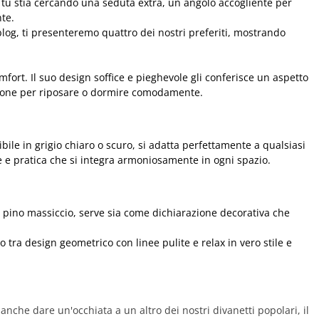
e tu stia cercando una seduta extra, un angolo accogliente per
nte.
log, ti presenteremo quattro dei nostri preferiti, mostrando
fort. Il suo design soffice e pieghevole gli conferisce un aspetto
ersone per riposare o dormire comodamente.
bile in grigio chiaro o scuro, si adatta perfettamente a qualsiasi
le e pratica che si integra armoniosamente in ogni spazio.
i pino massiccio, serve sia come dichiarazione decorativa che
o tra design geometrico con linee pulite e relax in vero stile e
 anche dare un'occhiata a un altro dei nostri divanetti popolari, il