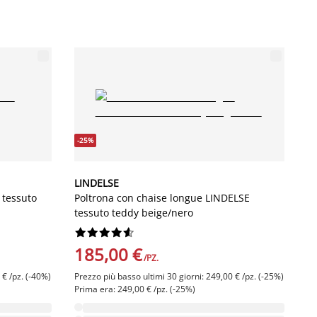
-25%
LINDELSE
tessuto
Poltrona con chaise longue LINDELSE
tessuto teddy beige/nero










185,00 €
/PZ.
 € /pz. (-40%)
Prezzo più basso ultimi 30 giorni: 249,00 € /pz. (-25%)
Prima era: 249,00 € /pz. (-25%)