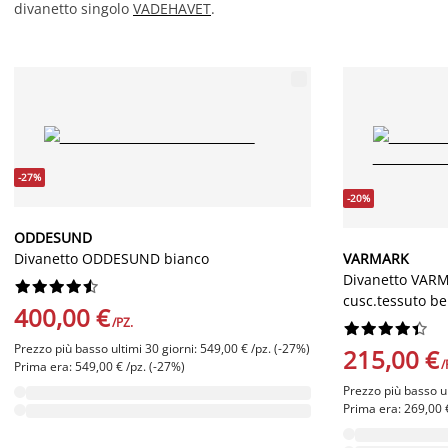
divanetto singolo
VADEHAVET
.
-27%
-20%
ODDESUND
Divanetto ODDESUND bianco
VARMARK
Divanetto VAR










cusc.tessuto be
400,00 €
/PZ.










Prezzo più basso ultimi 30 giorni: 549,00 € /pz. (-27%)
215,00 €
/
Prima era: 549,00 € /pz. (-27%)
Prezzo più basso ul
Prima era: 269,00 €