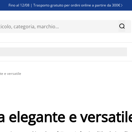
Fino al 12/08 | Trasporto gratuito per ordini online a partire da 300€

Super offerte d'estate | Oltre 1.500 articoli fino al 70%


Finanziamenti - Scegli il piano di rimborso più adatto a te

te e versatile
a elegante e versatil