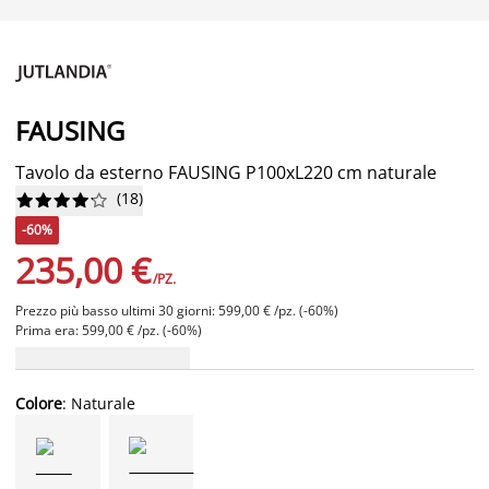
FAUSING
Tavolo da esterno FAUSING P100xL220 cm naturale
(
18
)










-60%
235,00 €
/PZ.
Prezzo più basso ultimi 30 giorni: 599,00 € /pz. (-60%)
Prima era: 599,00 € /pz. (-60%)
Colore
: Naturale