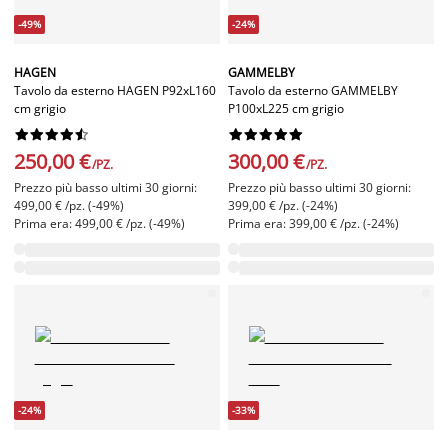
-49%
-24%
HAGEN
GAMMELBY
Tavolo da esterno HAGEN P92xL160
Tavolo da esterno GAMMELBY
cm grigio
P100xL225 cm grigio




















250,00 €
300,00 €
/PZ.
/PZ.
Prezzo più basso ultimi 30 giorni:
Prezzo più basso ultimi 30 giorni:
499,00 € /pz. (-49%)
399,00 € /pz. (-24%)
Prima era: 499,00 € /pz. (-49%)
Prima era: 399,00 € /pz. (-24%)
-24%
-33%