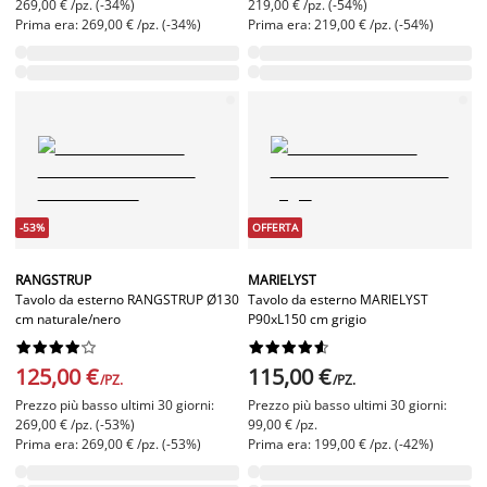
269,00 € /pz. (-34%)
219,00 € /pz. (-54%)
Prima era: 269,00 € /pz. (-34%)
Prima era: 219,00 € /pz. (-54%)
-53%
OFFERTA
RANGSTRUP
MARIELYST
Tavolo da esterno RANGSTRUP Ø130
Tavolo da esterno MARIELYST
cm naturale/nero
P90xL150 cm grigio




















125,00 €
115,00 €
/PZ.
/PZ.
Prezzo più basso ultimi 30 giorni:
Prezzo più basso ultimi 30 giorni:
269,00 € /pz. (-53%)
99,00 € /pz.
Prima era: 269,00 € /pz. (-53%)
Prima era: 199,00 € /pz. (-42%)