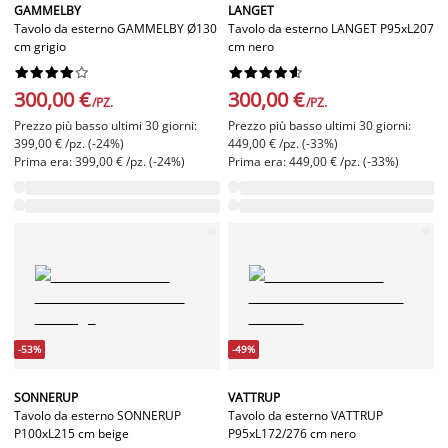
GAMMELBY
LANGET
Tavolo da esterno GAMMELBY Ø130
Tavolo da esterno LANGET P95xL207
cm grigio
cm nero




















300,00 €
300,00 €
/PZ.
/PZ.
Prezzo più basso ultimi 30 giorni:
Prezzo più basso ultimi 30 giorni:
399,00 € /pz. (-24%)
449,00 € /pz. (-33%)
Prima era: 399,00 € /pz. (-24%)
Prima era: 449,00 € /pz. (-33%)
-53%
-49%
SONNERUP
VATTRUP
Tavolo da esterno SONNERUP
Tavolo da esterno VATTRUP
P100xL215 cm beige
P95xL172/276 cm nero