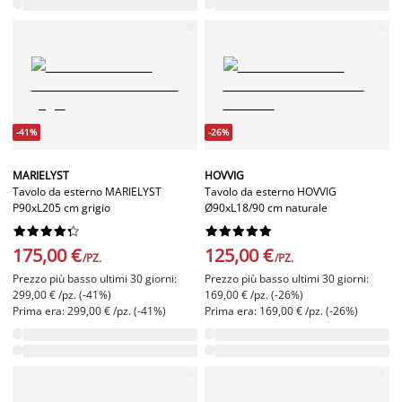
-41%
-26%
MARIELYST
HOVVIG
Tavolo da esterno MARIELYST
Tavolo da esterno HOVVIG
P90xL205 cm grigio
Ø90xL18/90 cm naturale




















175,00 €
125,00 €
/PZ.
/PZ.
Prezzo più basso ultimi 30 giorni:
Prezzo più basso ultimi 30 giorni:
299,00 € /pz. (-41%)
169,00 € /pz. (-26%)
Prima era: 299,00 € /pz. (-41%)
Prima era: 169,00 € /pz. (-26%)