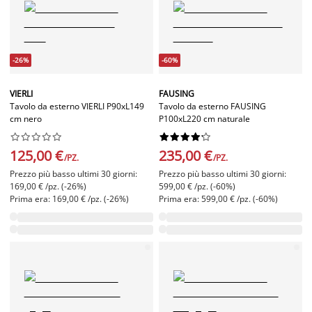
-26%
-60%
VIERLI
FAUSING
Tavolo da esterno VIERLI P90xL149
Tavolo da esterno FAUSING
cm nero
P100xL220 cm naturale




















125,00 €
235,00 €
/PZ.
/PZ.
Prezzo più basso ultimi 30 giorni:
Prezzo più basso ultimi 30 giorni:
169,00 € /pz. (-26%)
599,00 € /pz. (-60%)
Prima era: 169,00 € /pz. (-26%)
Prima era: 599,00 € /pz. (-60%)