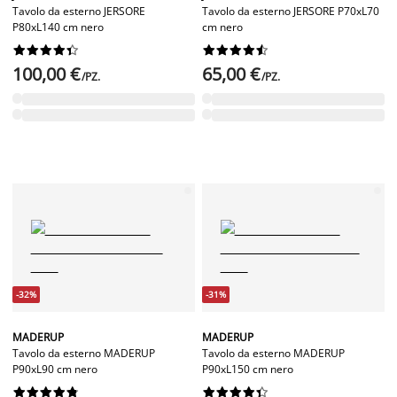
Tavolo da esterno JERSORE
Tavolo da esterno JERSORE P70xL70
P80xL140 cm nero
cm nero




















100,00 €
65,00 €
/PZ.
/PZ.
-32%
-31%
MADERUP
MADERUP
Tavolo da esterno MADERUP
Tavolo da esterno MADERUP
P90xL90 cm nero
P90xL150 cm nero



















