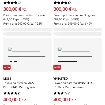




















300,00 €
300,00 €
/PZ.
/PZ.
Prezzo più basso ultimi 30 giorni:
Prezzo più basso ultimi 30 giorni:
649,00 € /pz. (-53%)
599,00 € /pz. (-49%)
Prima era: 649,00 € /pz. (-53%)
Prima era: 599,00 € /pz. (-49%)
-42%
-42%
MOSS
YPNASTED
Tavolo da esterno MOSS
Tavolo da esterno YPNASTED
P95xL214/315 cm grigio
P100xL215 cm naturale




















400,00 €
400,00 €
/PZ.
/PZ.