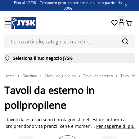
Fino al 12/08 | Trasporto gratuito per ordini online a partire da

300€
Super offerte d'estate | Oltre 1.500 articoli fino al 70%





Finanziamenti - Scegli il piano di rimborso più adatto a te



Seleziona il tuo negozio JYSK

Home
Giardino
Mobili da giardino
Tavoli da esterno
Tavoli da e




Tavoli da esterno in
polipropilene
I tavoli da esterno sono i protagonisti dell'estate: intorno a
loro prendono vita pranzi, cene e momenti conviviali da vivere
...
Per saperne di più
all'aria aperta, in giardino o sul terrazzo. Proprio per questo è