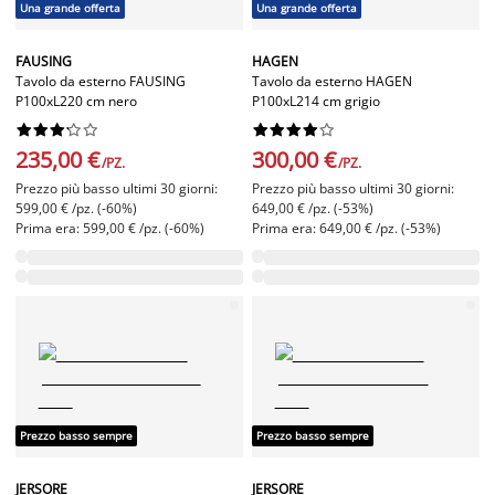
Una grande offerta
Una grande offerta
FAUSING
HAGEN
Tavolo da esterno FAUSING
Tavolo da esterno HAGEN
P100xL220 cm nero
P100xL214 cm grigio




















235,00 €
300,00 €
/PZ.
/PZ.
Prezzo più basso ultimi 30 giorni:
Prezzo più basso ultimi 30 giorni:
599,00 € /pz. (-60%)
649,00 € /pz. (-53%)
Prima era: 599,00 € /pz. (-60%)
Prima era: 649,00 € /pz. (-53%)
Prezzo basso sempre
Prezzo basso sempre
JERSORE
JERSORE