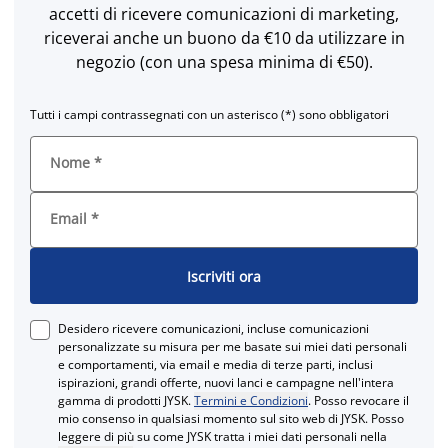
accetti di ricevere comunicazioni di marketing,
riceverai anche un buono da €10 da utilizzare in
negozio (con una spesa minima di €50).
Tutti i campi contrassegnati con un asterisco (*) sono obbligatori
Nome
*
Email
*
Iscriviti ora
Desidero ricevere comunicazioni, incluse comunicazioni
personalizzate su misura per me basate sui miei dati personali
e comportamenti, via email e media di terze parti, inclusi
ispirazioni, grandi offerte, nuovi lanci e campagne nell'intera
gamma di prodotti JYSK.
Termini e Condizioni
. Posso revocare il
mio consenso in qualsiasi momento sul sito web di JYSK. Posso
leggere di più su come JYSK tratta i miei dati personali nella