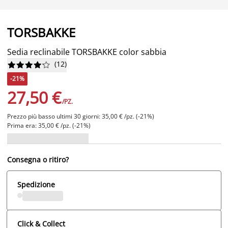
TORSBAKKE
Sedia reclinabile TORSBAKKE color sabbia
(
12
)










-21%
27,50 €
/PZ.
Prezzo più basso ultimi 30 giorni: 35,00 € /pz. (-21%)
Prima era: 35,00 € /pz. (-21%)
Consegna o ritiro?
Spedizione
Click & Collect