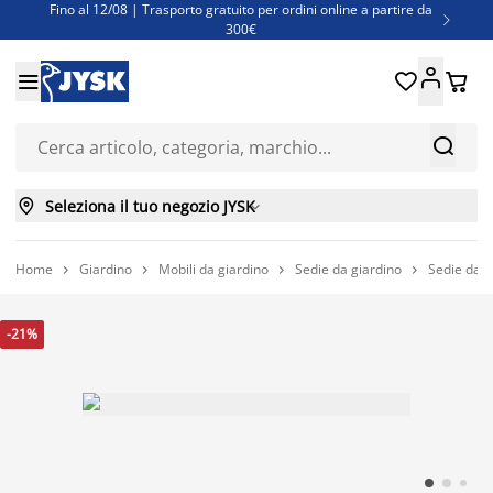
Fino al 12/08 | Trasporto gratuito per ordini online a partire da

300€
Super offerte d'estate | Oltre 1.500 articoli fino al 70%





Finanziamenti - Scegli il piano di rimborso più adatto a te



Seleziona il tuo negozio JYSK

Home
Giardino
Mobili da giardino
Sedie da giardino
Sedie da 




-21%