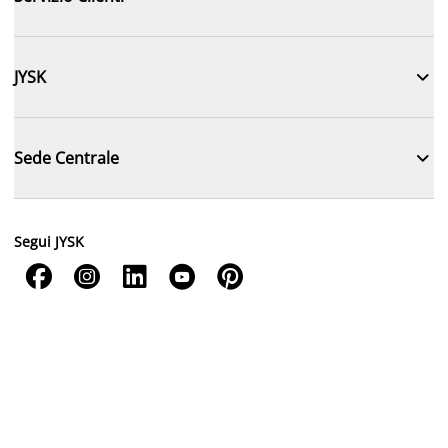

JYSK

Sede Centrale
Segui JYSK




