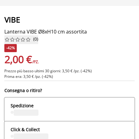
VIBE
Lanterna VIBE Ø8xH10 cm assortita
(
0
)










-42%
2,00 €
/PZ.
Prezzo più basso ultimi 30 giorni: 3,50 € /pz. (-42%)
Prima era: 3,50 € /pz. (-42%)
Consegna o ritiro?
Spedizione
Click & Collect