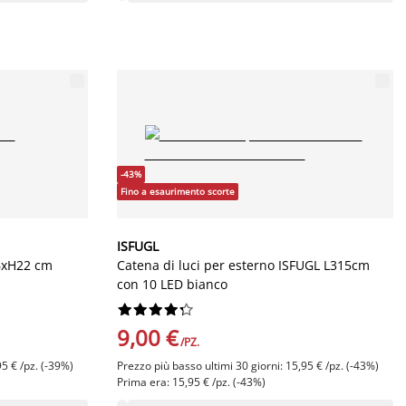
-43%
Fino a esaurimento scorte
ISFUGL
6xH22 cm
Catena di luci per esterno ISFUGL L315cm
con 10 LED bianco










9,00 €
/PZ.
95 € /pz. (-39%)
Prezzo più basso ultimi 30 giorni: 15,95 € /pz. (-43%)
Prima era: 15,95 € /pz. (-43%)