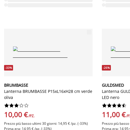
-33%
-26%
BRUMBASSE
GULDSMED
Lanterna BRUMBASSE P15xL16xH28 cm verde
Lanterna GUL
oliva
LED nero




















10,00 €
11,00 €
/PZ.
/P
Prezzo più basso ultimi 30 giorni: 14,95 € /pz. (-33%)
Prezzo più basso u
Prima era: 14,95 € /pz. (-33%)
Prima era: 14,95 