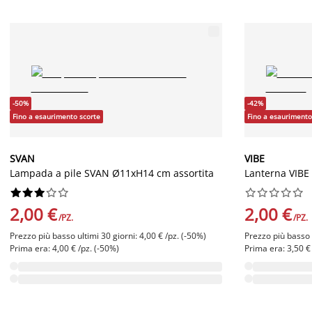
-50%
-42%
Fino a esaurimento scorte
Fino a esaurimento
SVAN
VIBE
Lampada a pile SVAN Ø11xH14 cm assortita
Lanterna VIBE




















2,00 €
2,00 €
/PZ.
/PZ.
Prezzo più basso ultimi 30 giorni: 4,00 € /pz. (-50%)
Prezzo più basso u
Prima era: 4,00 € /pz. (-50%)
Prima era: 3,50 €