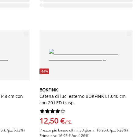
-26%
BOKFINK
H48 cm con
Catena di luci esterno BOKFINK L1.040 cm
con 20 LED trasp.










12,50 €
/PZ.
95 € /pz. (-33%)
Prezzo più basso ultimi 30 giorni: 16,95 € /pz. (-26%)
Prima era: 16,95 € /pz. (-26%)