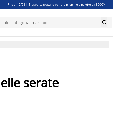
Fino al 12/08 | Trasporto gratuito per ordini online a partire da 300€

Super offerte d'estate | Oltre 1.500 articoli fino al 70%


Finanziamenti - Scegli il piano di rimborso più adatto a te

delle serate