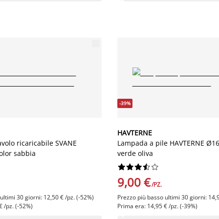
-39%
HAVTERNE
volo ricaricabile SVANE
Lampada a pile HAVTERNE Ø1
lor sabbia
verde oliva










9,00 €
/PZ.
ltimi 30 giorni: 12,50 € /pz. (-52%)
Prezzo più basso ultimi 30 giorni: 14,
€ /pz. (-52%)
Prima era: 14,95 € /pz. (-39%)