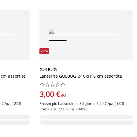
-60%
GULBUG
cm assortite
Lanterna GULBUG Ø10xH16 cm assortita










3,00 €
/PZ.
 € /pz. (-25%)
Prezzo più basso ultimi 30 giorni: 7,50 € /pz. (-60%)
Prima era: 7,50 € /pz. (-60%)