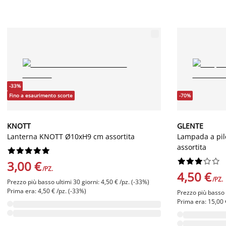
-33%
Fino a esaurimento scorte
-70%
KNOTT
GLENTE
Lanterna KNOTT Ø10xH9 cm assortita
Lampada a pi
assortita




















3,00 €
/PZ.
4,50 €
/PZ.
Prezzo più basso ultimi 30 giorni: 4,50 € /pz. (-33%)
Prima era: 4,50 € /pz. (-33%)
Prezzo più basso u
Prima era: 15,00 