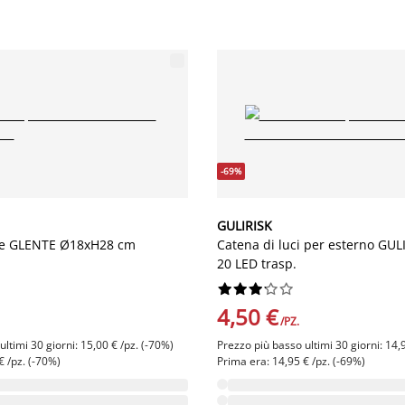
-69%
GULIRISK
le GLENTE Ø18xH28 cm
Catena di luci per esterno GUL
20 LED trasp.










4,50 €
/PZ.
ltimi 30 giorni: 15,00 € /pz. (-70%)
Prezzo più basso ultimi 30 giorni: 14,
€ /pz. (-70%)
Prima era: 14,95 € /pz. (-69%)