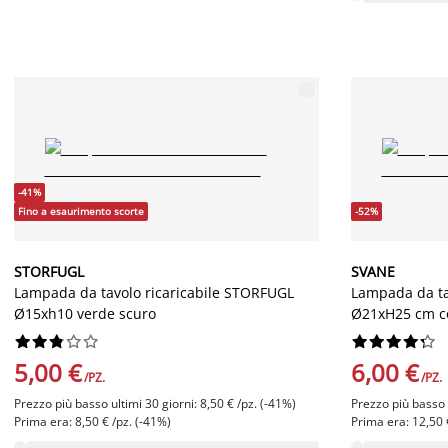
-41%
Fino a esaurimento scorte
-52%
STORFUGL
SVANE
Lampada da tavolo ricaricabile STORFUGL
Lampada da ta
Ø15xh10 verde scuro
Ø21xH25 cm co




















5,00 €
6,00 €
/PZ.
/PZ.
Prezzo più basso ultimi 30 giorni: 8,50 € /pz. (-41%)
Prezzo più basso u
Prima era: 8,50 € /pz. (-41%)
Prima era: 12,50 