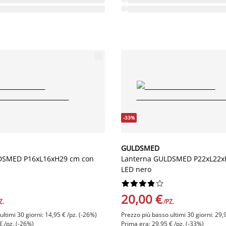
-33%
GULDSMED
DSMED P16xL16xH29 cm con
Lanterna GULDSMED P22xL22x
LED nero










20,00 €
Z.
/PZ.
ltimi 30 giorni: 14,95 € /pz. (-26%)
Prezzo più basso ultimi 30 giorni: 29,
€ /pz. (-26%)
Prima era: 29,95 € /pz. (-33%)