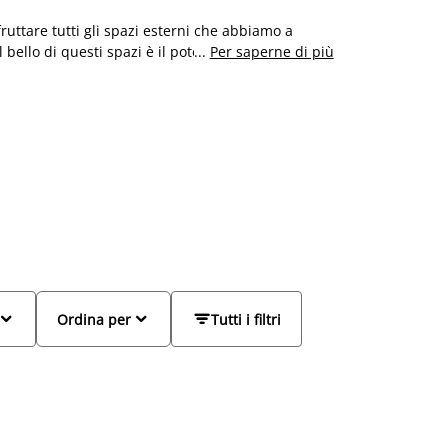
fruttare tutti gli spazi esterni che abbiamo a
il bello di questi spazi è il poterne godere anche
...
Per saperne di più
la grigliata in compagnia di amici e parenti. Le
tu abbia a disposizione! Con la giusta
e anche la sera. Da JYSK troverai tante idee di
terne e molto altro!



Ordina per
Tutti i filtri