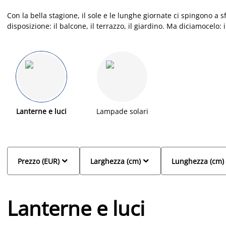
Con la bella stagione, il sole e le lunghe giornate ci spingono a s
disposizione: il balcone, il terrazzo, il giardino. Ma diciamocelo: 
la sera. Un’aperitivo al tramonto, una deliziosa cenetta o una bel
serate estive hanno tanto da offrire, non importa quanto spazio 
illuminazione otterrai uno spazio esterno accogliente e rilassant
illuminazione esterna: catene luminose, lampade da esterno, lan
Lanterne e luci
Lampade solari


Prezzo (EUR)
Larghezza (cm)
Lunghezza (cm)
Lanterne e luci