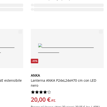
-49%
ANKA
NE estensibile
Lanterna ANKA P24xL24xH70 cm con LED
nero










20,00 €
/PZ.
Prezzo più basso ultimi 30 giorni: 39,95 € /pz. (-49%)