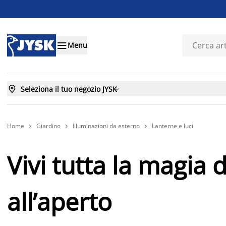

Menu

Seleziona il tuo negozio JYSK

Home
Giardino
Illuminazioni da esterno
Lanterne e luci



Vivi tutta la magia 
all’aperto