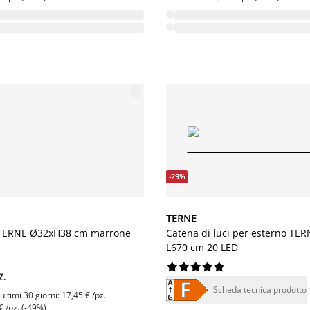
-29%
TERNE
TERNE Ø32xH38 cm marrone
Catena di luci per esterno TER
L670 cm 20 LED










Z.
Scheda tecnica prodotto
ltimi 30 giorni: 17,45 € /pz.
€ /pz. (-49%)