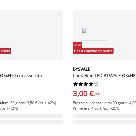
-25%
 scorte
Fino a esaurimento scorte
BYSVALE
 Ø8xH10 cm assortita
Candeline LED BYSVALE Ø8xH8 










3,00 €
/PZ.
ltimi 30 giorni: 3,50 € /pz. (-42%)
Prezzo più basso ultimi 30 giorni: 4,00
 /pz. (-42%)
Prima era: 4,00 € /pz. (-25%)