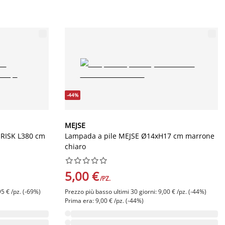
-44%
MEJSE
IRISK L380 cm
Lampada a pile MEJSE Ø14xH17 cm marrone
chiaro










5,00 €
/PZ.
95 € /pz. (-69%)
Prezzo più basso ultimi 30 giorni: 9,00 € /pz. (-44%)
Prima era: 9,00 € /pz. (-44%)