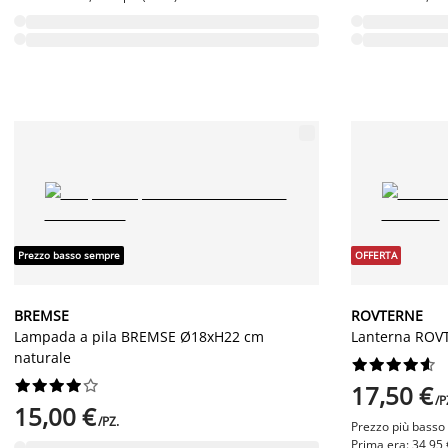
Prezzo basso sempre
OFFERTA
BREMSE
ROVTERNE
Lampada a pila BREMSE Ø18xH22 cm
Lanterna ROV
naturale




















17,50 €
/P
15,00 €
/PZ.
Prezzo più basso u
Prima era: 34,95 