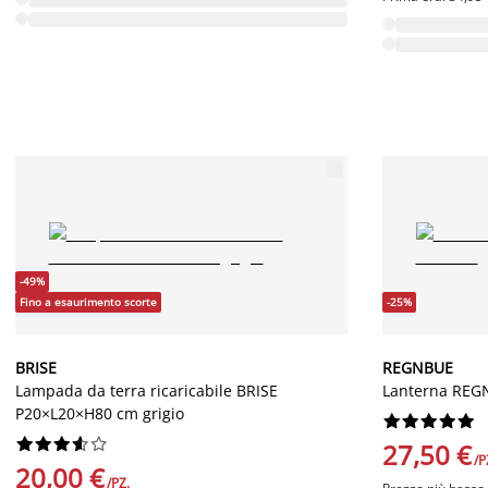
-49%
Fino a esaurimento scorte
-25%
BRISE
REGNBUE
Lampada da terra ricaricabile BRISE
Lanterna REG
P20×L20×H80 cm grigio




















27,50 €
/P
20,00 €
/PZ.