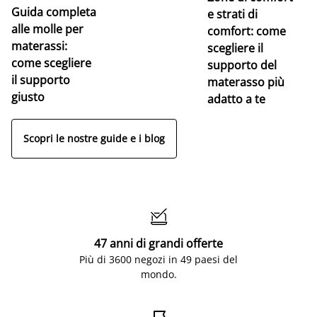
Guida completa
Ce
e strati di
alle molle per
pe
comfort: come
materassi:
la
scegliere il
come scegliere
supporto del
il supporto
materasso più
giusto
adatto a te
Scopri le nostre guide e i blog

47 anni di grandi offerte
Più di 3600 negozi in 49 paesi del
mondo.
