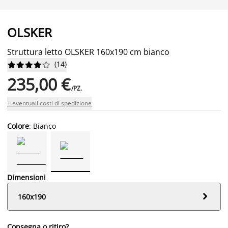
OLSKER
Struttura letto OLSKER 160x190 cm bianco
(
14
)










235,00 €
/PZ.
+ eventuali costi di spedizione
Colore
: Bianco
Dimensioni

160x190
Consegna o ritiro?