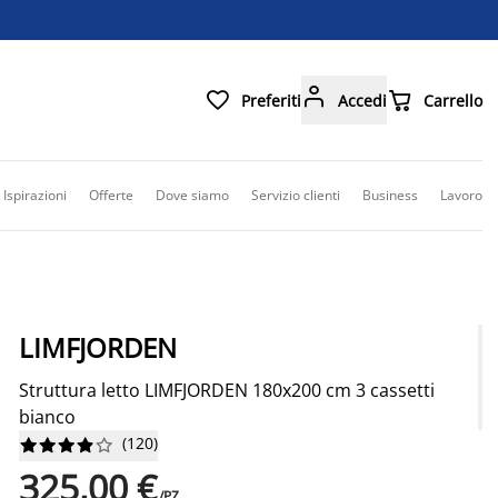



Preferiti
Accedi
Carrello
Ispirazioni
Offerte
Dove siamo
Servizio clienti
Business
Lavoro
LIMFJORDEN
Struttura letto LIMFJORDEN 180x200 cm 3 cassetti
bianco
(
120
)










325,00 €
/PZ.