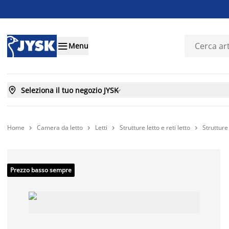

Menu

Seleziona il tuo negozio JYSK

Home
Camera da letto
Letti
Strutture letto e reti letto
Strutture 




Prezzo basso sempre