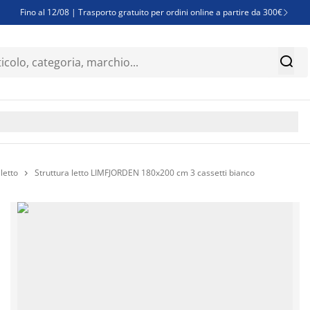
Fino al 12/08 | Trasporto gratuito per ordini online a partire da 300€

Super offerte d'estate | Oltre 1.500 articoli fino al 70%


Finanziamenti - Scegli il piano di rimborso più adatto a te

letto
Struttura letto LIMFJORDEN 180x200 cm 3 cassetti bianco
