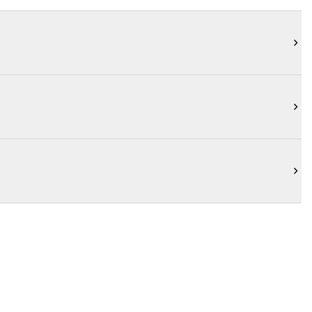


