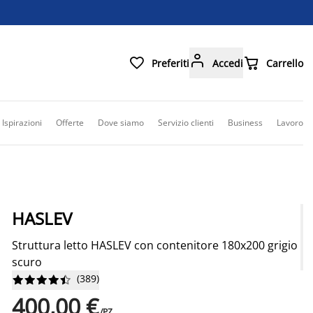



Preferiti
Accedi
Carrello
Ispirazioni
Offerte
Dove siamo
Servizio clienti
Business
Lavoro
HASLEV
Struttura letto HASLEV con contenitore 180x200 grigio
scuro
(
389
)










400,00 €
/PZ.