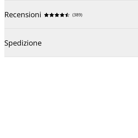
Recensioni
(
389
)










Spedizione