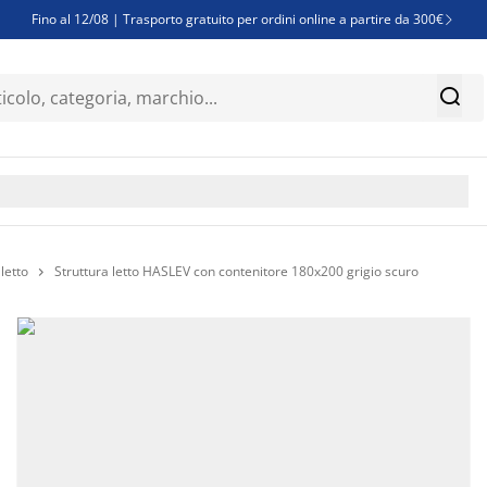
Fino al 12/08 | Trasporto gratuito per ordini online a partire da 300€

Super offerte d'estate | Oltre 1.500 articoli fino al 70%


Finanziamenti - Scegli il piano di rimborso più adatto a te

letto
Struttura letto HASLEV con contenitore 180x200 grigio scuro
