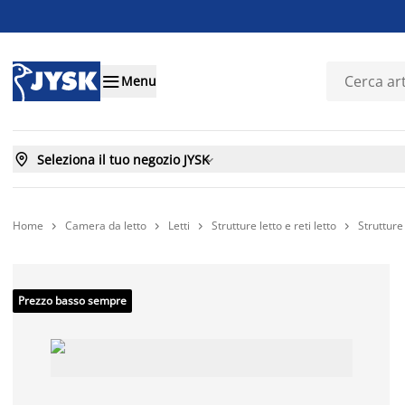

Menu

Seleziona il tuo negozio JYSK

Home
Camera da letto
Letti
Strutture letto e reti letto
Strutture 




Prezzo basso sempre