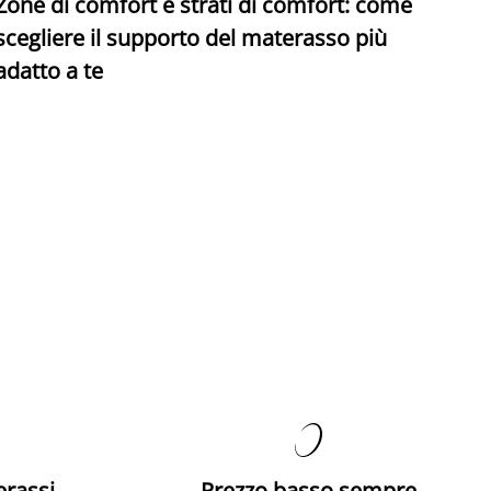
Zone di comfort e strati di comfort: come
C
scegliere il supporto del materasso più
adatto a te

erassi
Prezzo basso sempre