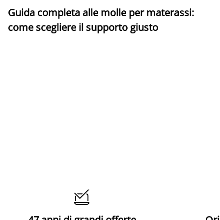
Guida completa alle molle per materassi:
come scegliere il supporto giusto

47 anni di grandi offerte
Ori