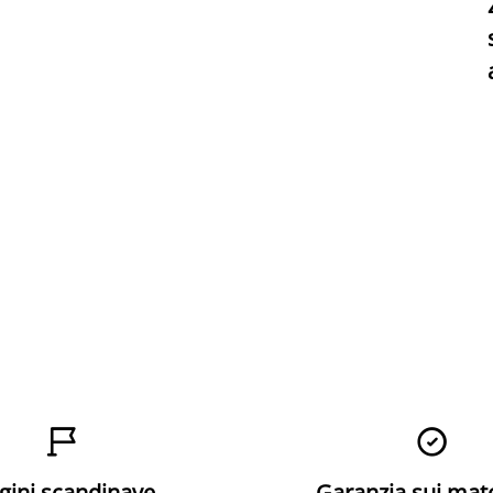


gini scandinave
Garanzia sui mat