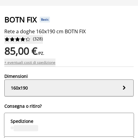
BOTN FIX
Basic
Rete a doghe 160x190 cm BOTN FIX
(
328
)










85,00 €
/PZ.
+ eventuali costi di spedizione
Dimensioni

160x190
Consegna o ritiro?
Spedizione