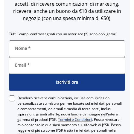
accetti di ricevere comunicazioni di marketing,
riceverai anche un buono da €10 da utilizzare in
negozio (con una spesa minima di €50).
Tutti i campi contrassegnati con un asterisco (*) sono obbligatori
Nome
*
Email
*
Iscriviti ora
Desidero ricevere comunicazioni, incluse comunicazioni
personalizzate su misura per me basate sui miei dati personali
e comportamenti, via email e media di terze parti, inclusi
ispirazioni, grandi offerte, nuovi lanci e campagne nell'intera
gamma di prodotti JYSK.
Termini e Condizioni
. Posso revocare il
mio consenso in qualsiasi momento sul sito web di JYSK. Posso
leggere di più su come JYSK tratta i miei dati personali nella