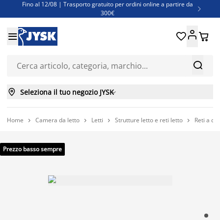
Fino al 12/08 | Trasporto gratuito per ordini online a partire da

300€
Super offerte d'estate | Oltre 1.500 articoli fino al 70%





Finanziamenti - Scegli il piano di rimborso più adatto a te



Seleziona il tuo negozio JYSK

Home
Camera da letto
Letti
Strutture letto e reti letto
Reti a do




Prezzo basso sempre