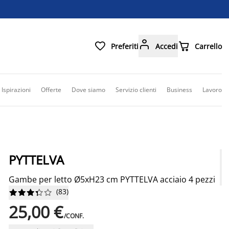



Preferiti
Accedi
Carrello
Ispirazioni
Offerte
Dove siamo
Servizio clienti
Business
Lavoro
PYTTELVA
Gambe per letto Ø5xH23 cm PYTTELVA acciaio 4 pezzi
(
83
)










25,00 €
/CONF.