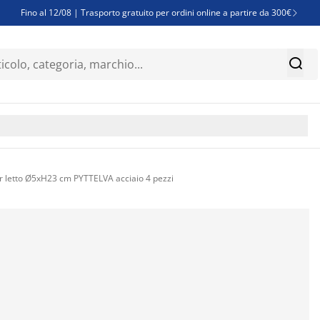
Fino al 12/08 | Trasporto gratuito per ordini online a partire da 300€

Super offerte d'estate | Oltre 1.500 articoli fino al 70%


Finanziamenti - Scegli il piano di rimborso più adatto a te

 letto Ø5xH23 cm PYTTELVA acciaio 4 pezzi