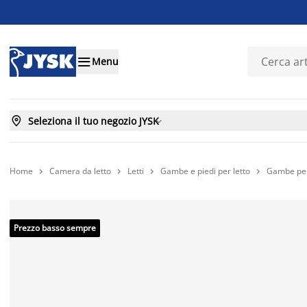

Menu

Seleziona il tuo negozio JYSK

Home
Camera da letto
Letti
Gambe e piedi per letto
Gambe per




Prezzo basso sempre