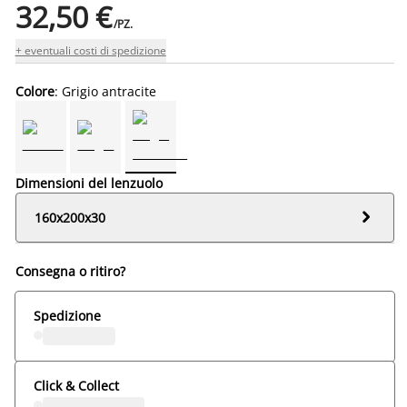
32,50 €
/PZ.
+ eventuali costi di spedizione
Colore
: Grigio antracite
Dimensioni del lenzuolo

160x200x30
Consegna o ritiro?
Spedizione
Click & Collect