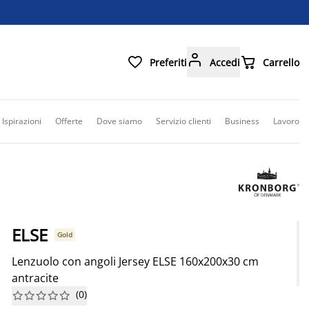



Preferiti
Accedi
Carrello
Ispirazioni
Offerte
Dove siamo
Servizio clienti
Business
Lavoro
ELSE
Gold
Lenzuolo con angoli Jersey ELSE 160x200x30 cm
antracite
(
0
)









