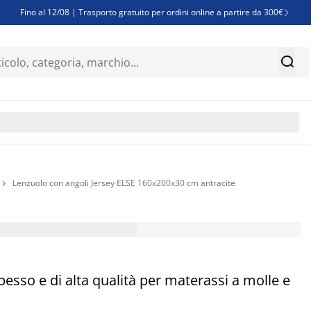
Fino al 12/08 | Trasporto gratuito per ordini online a partire da 300€

Super offerte d'estate | Oltre 1.500 articoli fino al 70%


Finanziamenti - Scegli il piano di rimborso più adatto a te

Lenzuolo con angoli Jersey ELSE 160x200x30 cm antracite

sso e di alta qualità per materassi a molle e