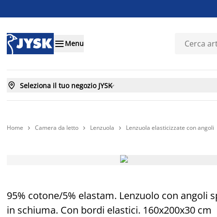

Menu

Seleziona il tuo negozio JYSK

Home
Camera da letto
Lenzuola
Lenzuola elasticizzate con angoli



Prezzo basso sempre
95% cotone/5% elastam. Lenzuolo con angoli spe
in schiuma. Con bordi elastici. 160x200x30 cm