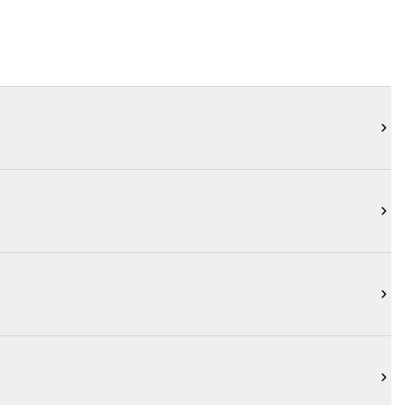



