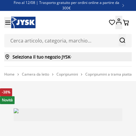
Fino al 12/08 | Trasporto gratuito per ordini online a partire da

300€
Super offerte d'estate | Oltre 1.500 articoli fino al 70%





Finanziamenti - Scegli il piano di rimborso più adatto a te



Seleziona il tuo negozio JYSK

Home
Camera da letto
Copripiumini
Copripiumini a trama piatta



-38%
Novità