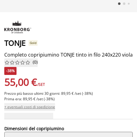
TONJE
Gold
Completo copripiumino TONJE tinto in filo 240x220 viola
(
0
)










-38%
55,00 €
/SET
Prezzo più basso ultimi 30 giorni: 89,95 € /set (-38%)
Prima era: 89,95 € /set (-38%)
+ eventuali costi di spedizione
Dimensioni del copripiumino