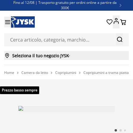
Fino al 12/08 | Trasporto gratuito per ordini online a partire da

300€
Super offerte d'estate | Oltre 1.500 articoli fino al 70%





Finanziamenti - Scegli il piano di rimborso più adatto a te



Seleziona il tuo negozio JYSK

Home
Camera da letto
Copripiumini
Copripiumini a trama piatta



Prezzo basso sempre