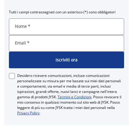
Tutti i campi contrassegnati con un asterisco (*) sono obbligatori
Nome
*
Email
*
Iscriviti ora
Desidero ricevere comunicazioni, incluse comunicazioni
personalizzate su misura per me basate sui miei dati personali
e comportamenti, via email e media di terze parti, inclusi
ispirazioni, grandi offerte, nuovi lanci e campagne nell'intera
gamma di prodotti JYSK.
Termini e Condizioni
. Posso revocare il
mio consenso in qualsiasi momento sul sito web di JYSK. Posso
leggere di più su come JYSK tratta i miei dati personali nella
Privacy Policy
.