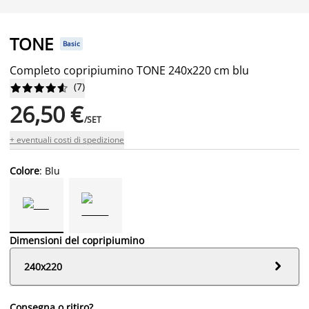
TONE
Basic
Completo copripiumino TONE 240x220 cm blu
(
7
)










26,50 €
/SET
+ eventuali costi di spedizione
Colore
: Blu
Dimensioni del copripiumino

240x220
Consegna o ritiro?