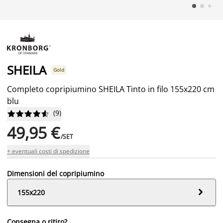
SHEILA
Gold
Completo copripiumino SHEILA Tinto in filo 155x220 cm
blu
(
9
)










49,95 €
/SET
+ eventuali costi di spedizione
Dimensioni del copripiumino

155x220
Consegna o ritiro?