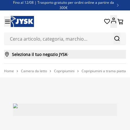
Fino al 12/08 | Trasporto gratuito per ordini online a partire da

300€
Super offerte d'estate | Oltre 1.500 articoli fino al 70%





Finanziamenti - Scegli il piano di rimborso più adatto a te



Seleziona il tuo negozio JYSK

Home
Camera da letto
Copripiumini
Copripiumini a trama piatta


