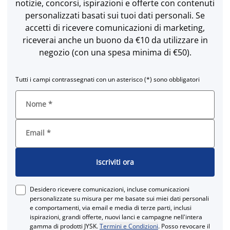
notizie, concorsi, ispirazioni e offerte con contenuti
personalizzati basati sui tuoi dati personali. Se
accetti di ricevere comunicazioni di marketing,
riceverai anche un buono da €10 da utilizzare in
negozio (con una spesa minima di €50).
Tutti i campi contrassegnati con un asterisco (*) sono obbligatori
Nome
*
Email
*
Iscriviti ora
Desidero ricevere comunicazioni, incluse comunicazioni
personalizzate su misura per me basate sui miei dati personali
e comportamenti, via email e media di terze parti, inclusi
ispirazioni, grandi offerte, nuovi lanci e campagne nell'intera
gamma di prodotti JYSK.
Termini e Condizioni
. Posso revocare il