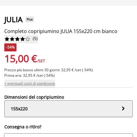
JULIA
Plus
Completo copripiumino JULIA 155x220 cm bianco
(
5
)










-54%
15,00 €
/SET
Prezzo più basso ultimi 30 giorni: 32,95 € /set (-54%)
Prima era: 32,95 € /set (-54%)
+ eventuali costi di spedizione
Dimensioni del copripiumino

155x220
Consegna o ritiro?