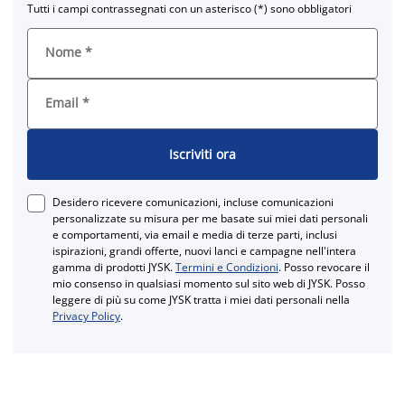
Tutti i campi contrassegnati con un asterisco (*) sono obbligatori
Nome
*
Email
*
Iscriviti ora
Desidero ricevere comunicazioni, incluse comunicazioni
personalizzate su misura per me basate sui miei dati personali
e comportamenti, via email e media di terze parti, inclusi
ispirazioni, grandi offerte, nuovi lanci e campagne nell'intera
gamma di prodotti JYSK.
Termini e Condizioni
. Posso revocare il
mio consenso in qualsiasi momento sul sito web di JYSK. Posso
leggere di più su come JYSK tratta i miei dati personali nella
Privacy Policy
.