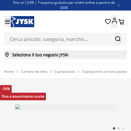
Fino al 12/08 | Trasporto gratuito per ordini online a partire da

300€
Super offerte d'estate | Oltre 1.500 articoli fino al 70%





Finanziamenti - Scegli il piano di rimborso più adatto a te



Seleziona il tuo negozio JYSK

Home
Camera da letto
Copripiumini
Copripiumini a trama piatta



-54%
Fino a esaurimento scorte