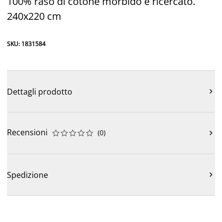
100% raso di cotone morbido e ricercato.
240x220 cm
SKU: 1831584
Dettagli prodotto

Recensioni
(
0
)











Spedizione
