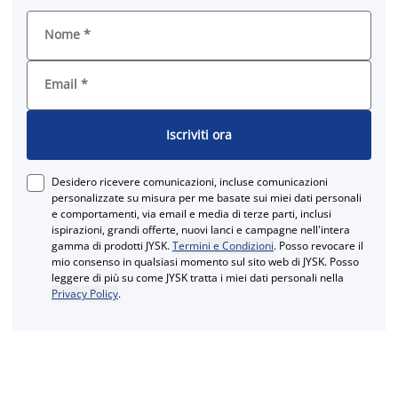
Nome
*
Email
*
Iscriviti ora
Desidero ricevere comunicazioni, incluse comunicazioni
personalizzate su misura per me basate sui miei dati personali
e comportamenti, via email e media di terze parti, inclusi
ispirazioni, grandi offerte, nuovi lanci e campagne nell'intera
gamma di prodotti JYSK.
Termini e Condizioni
. Posso revocare il
mio consenso in qualsiasi momento sul sito web di JYSK. Posso
leggere di più su come JYSK tratta i miei dati personali nella
Privacy Policy
.