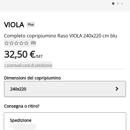
VIOLA
Plus
Completo copripiumino Raso VIOLA 240x220 cm blu
(
0
)










32,50 €
/SET
+ eventuali costi di spedizione
Dimensioni del copripiumino

240x220
Consegna o ritiro?
Spedizione