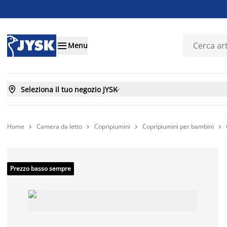

Menu

Seleziona il tuo negozio JYSK

Home
Camera da letto
Copripiumini
Copripiumini per bambini




Prezzo basso sempre