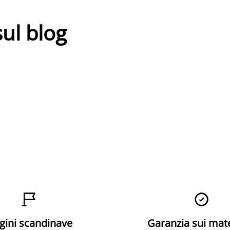
sul blog


gini scandinave
Garanzia sui mat