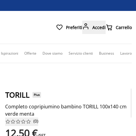



Preferiti
Accedi
Carrello
Ispirazioni
Offerte
Dove siamo
Servizio clienti
Business
Lavoro
TORILL
Plus
Completo copripiumino bambino TORILL 100x140 cm
verde menta
(
0
)










12,50 €
/SET