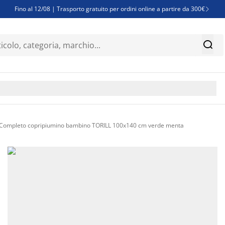
Fino al 12/08 | Trasporto gratuito per ordini online a partire da 300€

Super offerte d'estate | Oltre 1.500 articoli fino al 70%


Finanziamenti - Scegli il piano di rimborso più adatto a te

Completo copripiumino bambino TORILL 100x140 cm verde menta