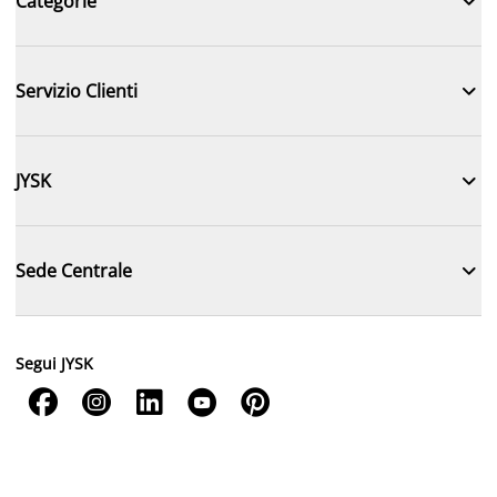

Categorie

Servizio Clienti

JYSK

Sede Centrale
Segui JYSK




