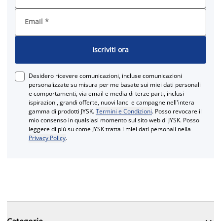
Email
*
Iscriviti ora
Desidero ricevere comunicazioni, incluse comunicazioni
personalizzate su misura per me basate sui miei dati personali
e comportamenti, via email e media di terze parti, inclusi
ispirazioni, grandi offerte, nuovi lanci e campagne nell'intera
gamma di prodotti JYSK.
Termini e Condizioni
. Posso revocare il
mio consenso in qualsiasi momento sul sito web di JYSK. Posso
leggere di più su come JYSK tratta i miei dati personali nella
Privacy Policy
.