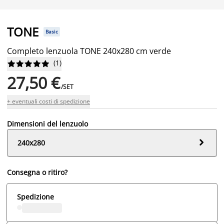
TONE
Basic
Completo lenzuola TONE 240x280 cm verde
(
1
)










27,50 €
/SET
+ eventuali costi di spedizione
Dimensioni del lenzuolo

240x280
Consegna o ritiro?
Spedizione