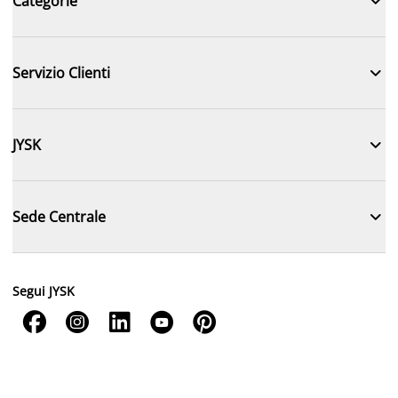

Categorie

Servizio Clienti

JYSK

Sede Centrale
Segui JYSK




