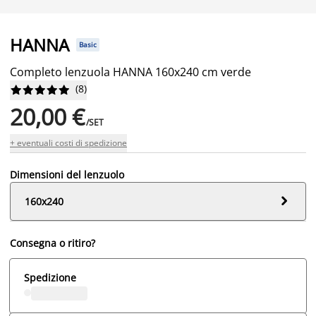
HANNA
Basic
Completo lenzuola HANNA 160x240 cm verde
(
8
)










20,00 €
/SET
+ eventuali costi di spedizione
Dimensioni del lenzuolo

160x240
Consegna o ritiro?
Spedizione