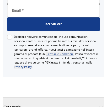
Email
*
Iscriviti ora
Desidero ricevere comunicazioni, incluse comunicazioni
personalizzate su misura per me basate sui miei dati personali
e comportamenti, via email e media di terze parti, inclusi
ispirazioni, grandi offerte, nuovi lanci e campagne nell'intera
gamma di prodotti JYSK.
Termini e Condizioni
. Posso revocare il
mio consenso in qualsiasi momento sul sito web di JYSK. Posso
leggere di più su come JYSK tratta i miei dati personali nella
Privacy Policy
.