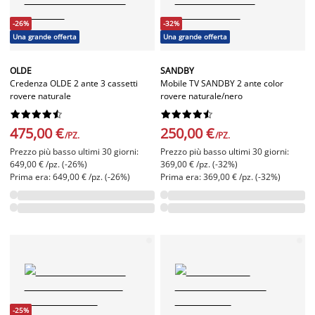
-26%
-32%
Una grande offerta
Una grande offerta
OLDE
SANDBY
Credenza OLDE 2 ante 3 cassetti
Mobile TV SANDBY 2 ante color
rovere naturale
rovere naturale/nero




















475,00 €
250,00 €
/PZ.
/PZ.
Prezzo più basso ultimi 30 giorni:
Prezzo più basso ultimi 30 giorni:
649,00 € /pz. (-26%)
369,00 € /pz. (-32%)
Prima era: 649,00 € /pz. (-26%)
Prima era: 369,00 € /pz. (-32%)
-25%