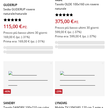
Tavolo OLDE 100x160 cm rovere
GUDERUP
naturale
Sedia GUDERUP rovere
naturale/naturale




















375,00 €
/PZ.
115,00 €
/PZ.
Prezzo più basso ultimi 30 giorni:
599,00 € /pz. (-37%)
Prezzo più basso ultimi 30 giorni:
Prima era: 599,00 € /pz. (-37%)
169,00 € /pz. (-31%)
Prima era: 169,00 € /pz. (-31%)
-40%
-29%
SANDBY
LYNGVIG
Tavolo SANDBY 100x210 cm color
Mobile TV LYNGVIG 120 cm 2 ante a