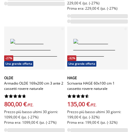
229,00 € /pz. (-27%)
Prima era: 229,00 € /pz. (-27%)
-27%
-32%
Una grande offerta
Una grande offerta
OLDE
HAGE
Armadio OLDE 169x200 cm 3 ante 2
Scrivania HAGE 60x100 cm 1
cassetti rovere naturale
cassetto rovere naturale




















800,00 €
135,00 €
/PZ.
/PZ.
Prezzo più basso ultimi 30 giorni:
Prezzo più basso ultimi 30 giorni:
1099,00 € /pz. (-27%)
199,00 € /pz. (-32%)
Prima era: 1099,00 € /pz. (-27%)
Prima era: 199,00 € /pz. (-32%)