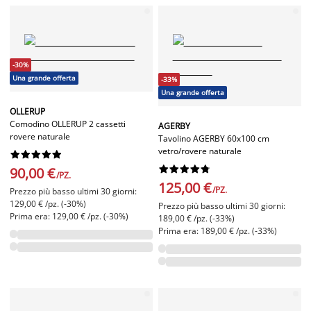
-30%
Una grande offerta
-33%
Una grande offerta
OLLERUP
Comodino OLLERUP 2 cassetti
AGERBY
rovere naturale
Tavolino AGERBY 60x100 cm
vetro/rovere naturale




















90,00 €
/PZ.
125,00 €
/PZ.
Prezzo più basso ultimi 30 giorni:
129,00 € /pz. (-30%)
Prezzo più basso ultimi 30 giorni:
Prima era: 129,00 € /pz. (-30%)
189,00 € /pz. (-33%)
Prima era: 189,00 € /pz. (-33%)