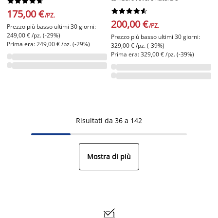




















175,00 €
/PZ.
200,00 €
/PZ.
Prezzo più basso ultimi 30 giorni:
249,00 € /pz. (-29%)
Prezzo più basso ultimi 30 giorni:
Prima era: 249,00 € /pz. (-29%)
329,00 € /pz. (-39%)
Prima era: 329,00 € /pz. (-39%)
Risultati da 36 a 142
Mostra di più
