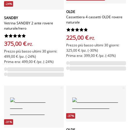
-24%
OLDE
Cassettiera 4 cassetti OLDE rovere
SANDBY
naturale
Vetrina SANDBY 2 ante rovere
naturale/nero




















225,00 €
/PZ.
375,00 €
/PZ.
Prezzo più basso ultimi 30 giorni:
325,00 € /pz. (-30%)
Prezzo più basso ultimi 30 giorni:
Prima era: 399,00 € /pz. (-43%)
499,00 € /pz. (-24%)
Prima era: 499,00 € /pz. (-24%)
-37%
-31%
OLDE