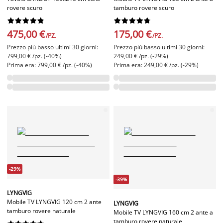
rovere scuro
tamburo rovere scuro




















475,00 €
175,00 €
/PZ.
/PZ.
Prezzo più basso ultimi 30 giorni:
Prezzo più basso ultimi 30 giorni:
799,00 € /pz. (-40%)
249,00 € /pz. (-29%)
Prima era: 799,00 € /pz. (-40%)
Prima era: 249,00 € /pz. (-29%)
-29%
-39%
LYNGVIG
Mobile TV LYNGVIG 120 cm 2 ante
LYNGVIG
tamburo rovere naturale
Mobile TV LYNGVIG 160 cm 2 ante a
tamburo rovere naturale