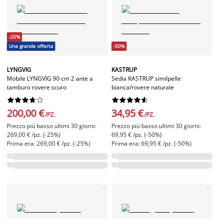
-25%
Una grande offerta
-50%
LYNGVIG
KASTRUP
Mobile LYNGVIG 90 cm 2 ante a
Sedia KASTRUP similpelle
tamburo rovere scuro
bianca/rovere naturale




















200,00 €
34,95 €
/PZ.
/PZ.
Prezzo più basso ultimi 30 giorni:
Prezzo più basso ultimi 30 giorni:
269,00 € /pz. (-25%)
69,95 € /pz. (-50%)
Prima era: 269,00 € /pz. (-25%)
Prima era: 69,95 € /pz. (-50%)