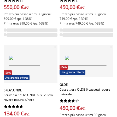
550,00 €
450,00 €
/PZ.
/PZ.
Prezzo più basso ultimi 30 giorni:
Prezzo più basso ultimi 30 giorni:
899,00 € /pz. (-38%)
749,00 € /pz. (-39%)
Prima era: 899,00 € /pz. (-38%)
Prima era: 749,00 € /pz. (-39%)
-24%
Una grande offerta
-50%
Una grande offerta
OLDE
Cassettiera OLDE 6 cassetti rovere
SKOVLUNDE
naturale
Scrivania SKOVLUNDE 60x120 cm
rovere naturale/nero




















450,00 €
/PZ.
134,00 €
/PZ.
Prezzo più basso ultimi 30 giorni: