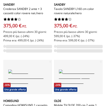
SANDBY
SANDBY
Credenza SANDBY 2 ante + 3
Tavolo SANDBY L160 cm color
cassetti color rovere nat./nero
rovere naturale/nero




















375,00 €
375,00 €
/PZ.
/PZ.
Prezzo più basso ultimi 30 giorni:
Prezzo più basso ultimi 30 giorni:
499,00 € /pz. (-24%)
599,00 € /pz. (-37%)
Prima era: 499,00 € /pz. (-24%)
Prima era: 599,00 € /pz. (-37%)
-30%
-24%
Una grande offerta
Una grande offerta
HOKKSUND
OLDE
Comodino HOKKSUND 1 cassetto
Mobile TV OLDE 200 cm 2 ante 1