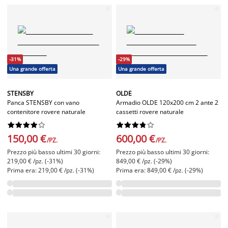
-31%
-29%
Una grande offerta
Una grande offerta
STENSBY
OLDE
Panca STENSBY con vano
Armadio OLDE 120x200 cm 2 ante 2
contenitore rovere naturale
cassetti rovere naturale




















150,00 €
600,00 €
/PZ.
/PZ.
Prezzo più basso ultimi 30 giorni:
Prezzo più basso ultimi 30 giorni:
219,00 € /pz. (-31%)
849,00 € /pz. (-29%)
Prima era: 219,00 € /pz. (-31%)
Prima era: 849,00 € /pz. (-29%)