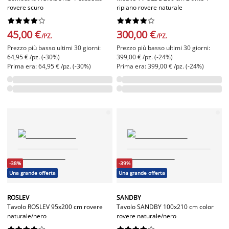
rovere scuro
ripiano rovere naturale




















45,00 €
300,00 €
/PZ.
/PZ.
Prezzo più basso ultimi 30 giorni:
Prezzo più basso ultimi 30 giorni:
64,95 € /pz. (-30%)
399,00 € /pz. (-24%)
Prima era: 64,95 € /pz. (-30%)
Prima era: 399,00 € /pz. (-24%)
-38%
-39%
Una grande offerta
Una grande offerta
ROSLEV
SANDBY
Tavolo ROSLEV 95x200 cm rovere
Tavolo SANDBY 100x210 cm color
naturale/nero
rovere naturale/nero



















