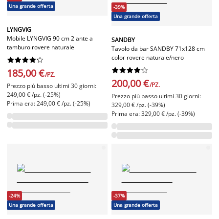
Una grande offerta
-39%
Una grande offerta
LYNGVIG
Mobile LYNGVIG 90 cm 2 ante a
SANDBY
tamburo rovere naturale
Tavolo da bar SANDBY 71x128 cm
color rovere naturale/nero




















185,00 €
/PZ.
200,00 €
/PZ.
Prezzo più basso ultimi 30 giorni:
249,00 € /pz. (-25%)
Prezzo più basso ultimi 30 giorni:
Prima era: 249,00 € /pz. (-25%)
329,00 € /pz. (-39%)
Prima era: 329,00 € /pz. (-39%)
-24%
-37%
Una grande offerta
Una grande offerta