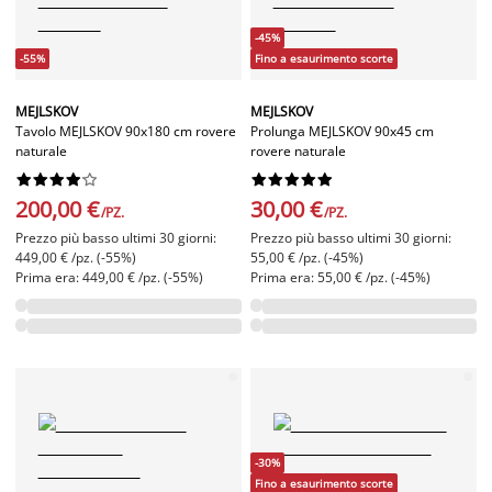
-45%
-55%
Fino a esaurimento scorte
MEJLSKOV
MEJLSKOV
Tavolo MEJLSKOV 90x180 cm rovere
Prolunga MEJLSKOV 90x45 cm
naturale
rovere naturale




















200,00 €
30,00 €
/PZ.
/PZ.
Prezzo più basso ultimi 30 giorni:
Prezzo più basso ultimi 30 giorni:
449,00 € /pz. (-55%)
55,00 € /pz. (-45%)
Prima era: 449,00 € /pz. (-55%)
Prima era: 55,00 € /pz. (-45%)
-30%
Fino a esaurimento scorte