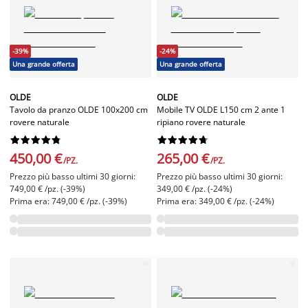
-39%
-24%
Una grande offerta
Una grande offerta
OLDE
OLDE
Tavolo da pranzo OLDE 100x200 cm
Mobile TV OLDE L150 cm 2 ante 1
rovere naturale
ripiano rovere naturale




















450,00 €
265,00 €
/PZ.
/PZ.
Prezzo più basso ultimi 30 giorni:
Prezzo più basso ultimi 30 giorni:
749,00 € /pz. (-39%)
349,00 € /pz. (-24%)
Prima era: 749,00 € /pz. (-39%)
Prima era: 349,00 € /pz. (-24%)