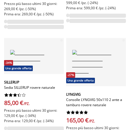
599,00 € /pz. (-24%)
Prezzo più basso ultimi 30 giorni:
Prima era: 599,00 € /pz. (-24%)
269,00 € /pz. (-50%)
Prima era: 269,00 € /pz. (-50%)
-34%
Una grande offerta
-27%
Una grande offerta
SILLERUP
Sedia SILLERUP rovere naturale
LYNGVIG










Consolle LYNGVIG 50x110 2 ante a
85,00 €
/PZ.
tamburo rovere naturale
Prezzo più basso ultimi 30 giorni:










129,00 € /pz. (-34%)
165,00 €
Prima era: 129,00 € /pz. (-34%)
/PZ.
Prezzo più basso ultimi 30 giorni: