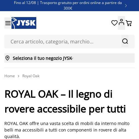
Fino al 12/08 | Trasporto gratuito per ordini online a partire da

300€
Super offerte d'estate | Oltre 1.500 articoli fino al 70%





Finanziamenti - Scegli il piano di rimborso più adatto a te



Seleziona il tuo negozio JYSK

Home
Royal Oak

ROYAL OAK – Il legno di
rovere accessibile per tutti
ROYAL OAK offre una vasta scelta di mobili da interno molto
belli ma accessibili a tutti con componenti in rovere di alta
qualità.