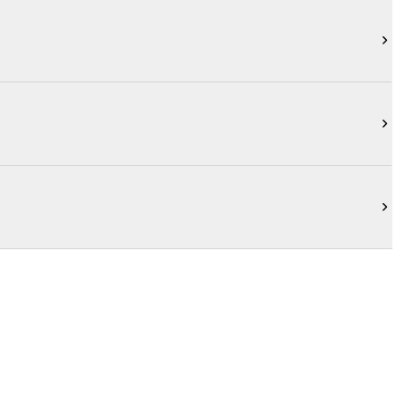


