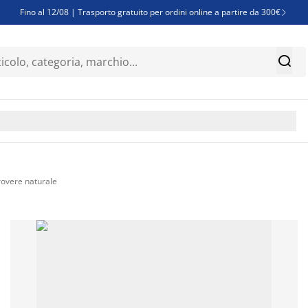
Fino al 12/08 | Trasporto gratuito per ordini online a partire da 300€

Super offerte d'estate | Oltre 1.500 articoli fino al 70%


Finanziamenti - Scegli il piano di rimborso più adatto a te

rovere naturale