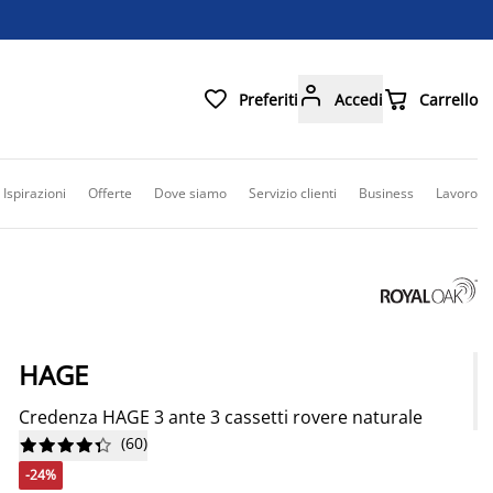



Preferiti
Accedi
Carrello
Ispirazioni
Offerte
Dove siamo
Servizio clienti
Business
Lavoro
HAGE
Credenza HAGE 3 ante 3 cassetti rovere naturale
(
60
)










-24%