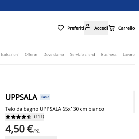



Preferiti
Accedi
Carrello
Ispirazioni
Offerte
Dove siamo
Servizio clienti
Business
Lavoro
UPPSALA
Basic
Telo da bagno UPPSALA 65x130 cm bianco
(
111
)










4,50 €
/PZ.