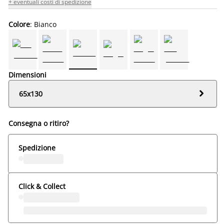
+ eventuali costi di spedizione
Colore
: Bianco
Dimensioni

65x130
Consegna o ritiro?
Spedizione
Click & Collect