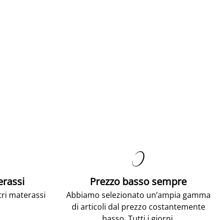

erassi
Prezzo basso sempre
tri materassi
Abbiamo selezionato un’ampia gamma
di articoli dal prezzo costantemente
basso. Tutti i giorni.