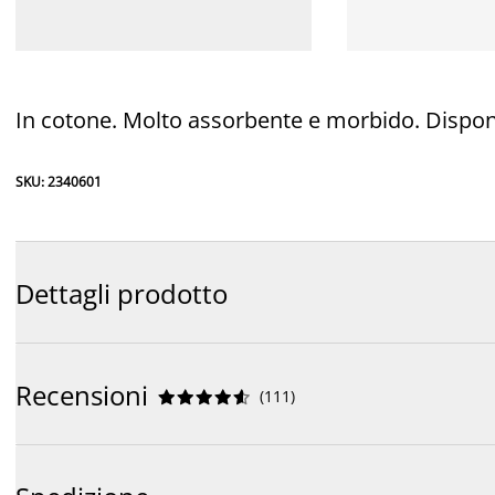
In cotone. Molto assorbente e morbido. Disponib
SKU: 2340601
Dettagli prodotto
Recensioni
(
111
)









