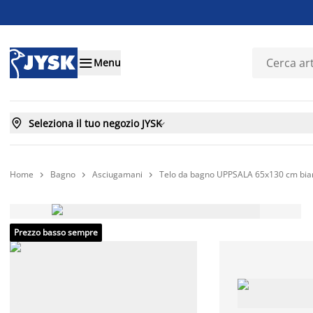

Menu

Seleziona il tuo negozio JYSK

Home
Bagno
Asciugamani
Telo da bagno UPPSALA 65x130 cm bia



Prezzo basso sempre