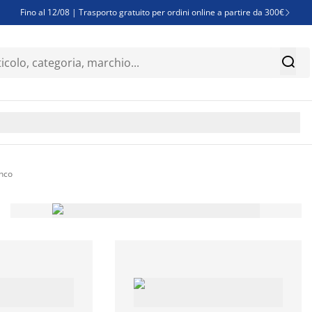
Fino al 12/08 | Trasporto gratuito per ordini online a partire da 300€

Super offerte d'estate | Oltre 1.500 articoli fino al 70%


Finanziamenti - Scegli il piano di rimborso più adatto a te

nco