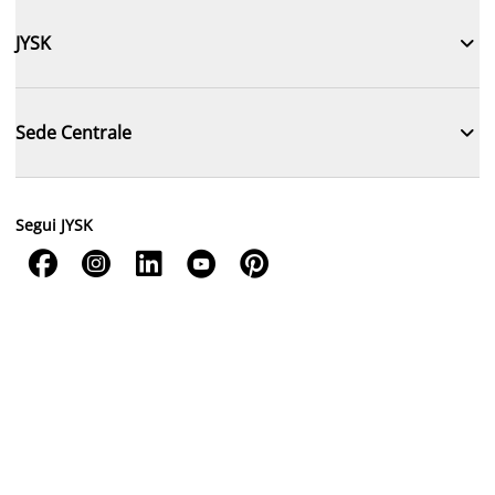

JYSK

Sede Centrale
Segui JYSK




