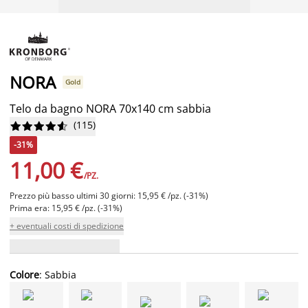
NORA
Gold
Telo da bagno NORA 70x140 cm sabbia
(
115
)










-31%
11,00 €
/PZ.
Prezzo più basso ultimi 30 giorni: 15,95 € /pz. (-31%)
Prima era: 15,95 € /pz. (-31%)
+ eventuali costi di spedizione
Colore
: Sabbia