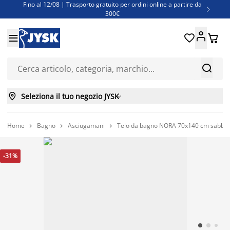
Fino al 12/08 | Trasporto gratuito per ordini online a partire da

300€
Super offerte d'estate | Oltre 1.500 articoli fino al 70%





Finanziamenti - Scegli il piano di rimborso più adatto a te



Seleziona il tuo negozio JYSK

Home
Bagno
Asciugamani
Telo da bagno NORA 70x140 cm sabbia



-31%