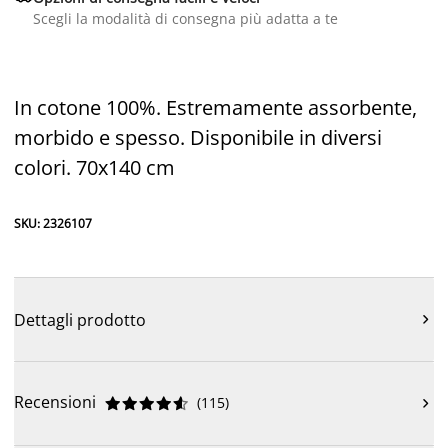
Scegli la modalità di consegna più adatta a te
In cotone 100%. Estremamente assorbente,
morbido e spesso. Disponibile in diversi
colori. 70x140 cm
SKU: 2326107
Dettagli prodotto

Recensioni
(
115
)










