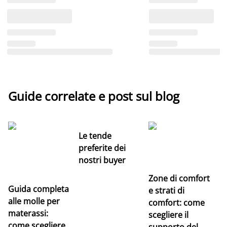
Guide correlate e post sul blog
Le tende
preferite dei
nostri buyer
Zone di comfort
Guida completa
Ce
e strati di
alle molle per
pe
comfort: come
materassi:
la
scegliere il
come scegliere
supporto del