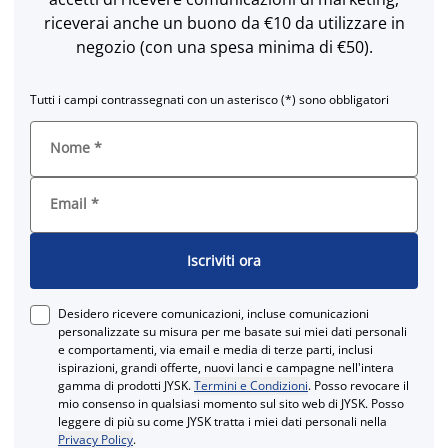
riceverai anche un buono da €10 da utilizzare in
negozio (con una spesa minima di €50).
Tutti i campi contrassegnati con un asterisco (*) sono obbligatori
Nome
*
Email
*
Iscriviti ora
Desidero ricevere comunicazioni, incluse comunicazioni
personalizzate su misura per me basate sui miei dati personali
e comportamenti, via email e media di terze parti, inclusi
ispirazioni, grandi offerte, nuovi lanci e campagne nell'intera
gamma di prodotti JYSK.
Termini e Condizioni
. Posso revocare il
mio consenso in qualsiasi momento sul sito web di JYSK. Posso
leggere di più su come JYSK tratta i miei dati personali nella
Privacy Policy
.