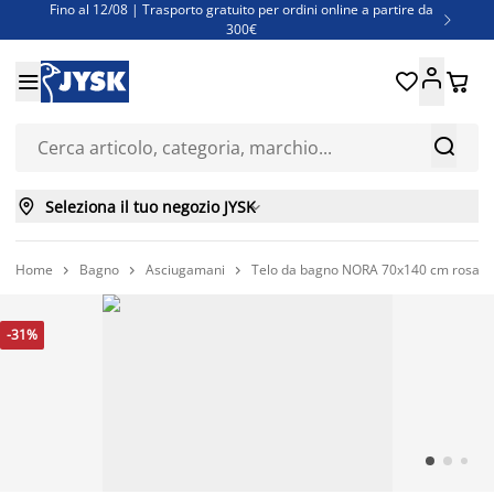
Fino al 12/08 | Trasporto gratuito per ordini online a partire da

300€
Super offerte d'estate | Oltre 1.500 articoli fino al 70%





Finanziamenti - Scegli il piano di rimborso più adatto a te



Seleziona il tuo negozio JYSK

Home
Bagno
Asciugamani
Telo da bagno NORA 70x140 cm rosa



-31%