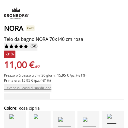
NORA
Gold
Telo da bagno NORA 70x140 cm rosa
(
58
)










-31%
11,00 €
/PZ.
Prezzo più basso ultimi 30 giorni: 15,95 € /pz. (-31%)
Prima era: 15,95 € /pz. (-31%)
+ eventuali costi di spedizione
Colore
: Rosa cipria