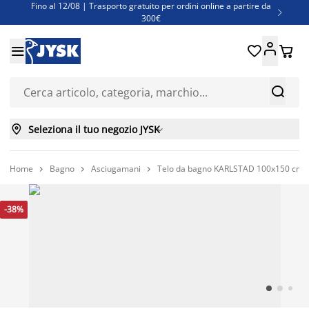
Fino al 12/08 | Trasporto gratuito per ordini online a partire da

300€
Super offerte d'estate | Oltre 1.500 articoli fino al 70%





Finanziamenti - Scegli il piano di rimborso più adatto a te



Seleziona il tuo negozio JYSK

Home
Bagno
Asciugamani
Telo da bagno KARLSTAD 100x150 cm ve



-38%