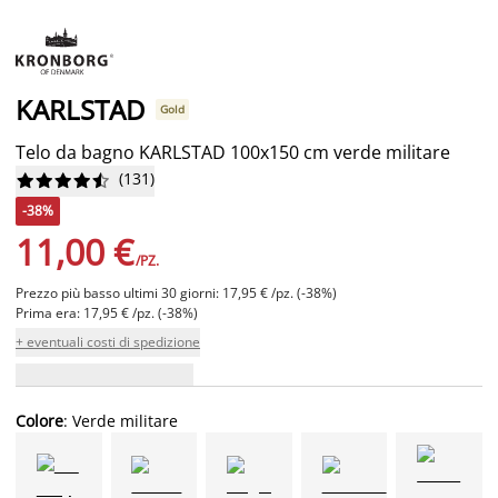
KARLSTAD
Gold
Telo da bagno KARLSTAD 100x150 cm verde militare
(
131
)










-38%
11,00 €
/PZ.
Prezzo più basso ultimi 30 giorni: 17,95 € /pz. (-38%)
Prima era: 17,95 € /pz. (-38%)
+ eventuali costi di spedizione
Colore
: Verde militare