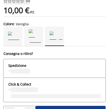
(
0
)










10,00 €
/PZ.
Colore
: Vaniglia
Consegna o ritiro?
Spedizione
Click & Collect