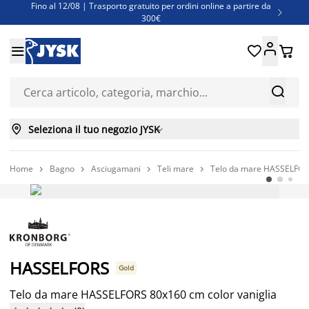
Fino al 12/08 | Trasporto gratuito per ordini online a partire da

300€
Super offerte d'estate | Oltre 1.500 articoli fino al 70%





Finanziamenti - Scegli il piano di rimborso più adatto a te



Seleziona il tuo negozio JYSK

Home
Bagno
Asciugamani
Teli mare
Telo da mare HASSELFORS




Prezzo basso sempre
HASSELFORS
Gold
Telo da mare HASSELFORS 80x160 cm color vaniglia