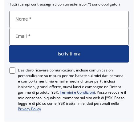
Tutti i campi contrassegnati con un asterisco (*) sono obbligatori
Nome
*
Email
*
Iscriviti ora
Desidero ricevere comunicazioni, incluse comunicazioni
personalizzate su misura per me basate sui miei dati personali
e comportamenti, via email e media di terze parti, inclusi
ispirazioni, grandi offerte, nuovi lanci e campagne nell'intera
gamma di prodotti JYSK.
Termini e Condizioni
. Posso revocare il
mio consenso in qualsiasi momento sul sito web di JYSK. Posso
leggere di più su come JYSK tratta i miei dati personali nella
Privacy Policy
.