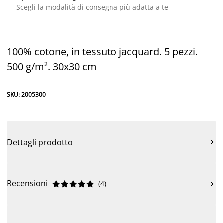
Scegli la modalità di consegna più adatta a te
100% cotone, in tessuto jacquard. 5 pezzi.
500 g/m². 30x30 cm
SKU: 2005300
Dettagli prodotto

Recensioni
(
4
)










