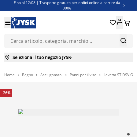
Fino al 12/08 | Trasporto gratuito per ordini online a partire da

300€
Super offerte d'estate | Oltre 1.500 articoli fino al 70%





Finanziamenti - Scegli il piano di rimborso più adatto a te



Seleziona il tuo negozio JYSK

Home
Bagno
Asciugamani
Panni per il viso
Lavetta STIDSVIG 




-26%