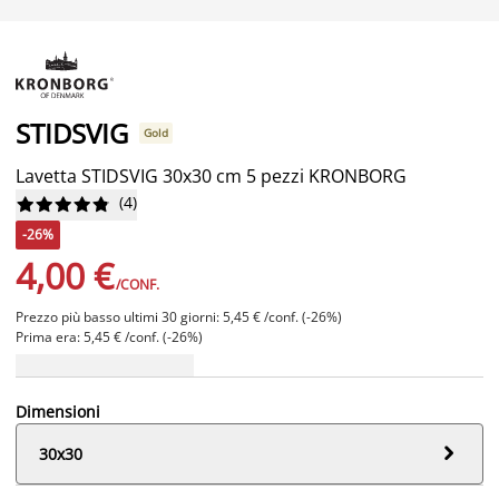
STIDSVIG
Gold
Lavetta STIDSVIG 30x30 cm 5 pezzi KRONBORG
(
4
)










-26%
4,00 €
/CONF.
Prezzo più basso ultimi 30 giorni: 5,45 € /conf. (-26%)
Prima era: 5,45 € /conf. (-26%)
Dimensioni

30x30