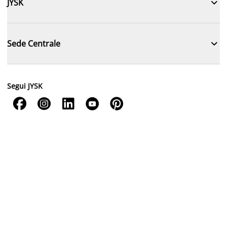

JYSK

Sede Centrale
Segui JYSK




