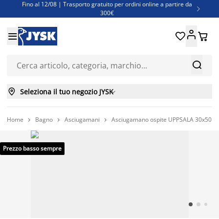
Fino al 12/08 | Trasporto gratuito per ordini online a partire da

300€
Super offerte d'estate | Oltre 1.500 articoli fino al 70%





Finanziamenti - Scegli il piano di rimborso più adatto a te



Seleziona il tuo negozio JYSK

Home
Bagno
Asciugamani
Asciugamano ospite UPPSALA 30x50 cm



Prezzo basso sempre