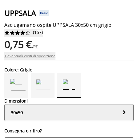
UPPSALA
Basic
Asciugamano ospite UPPSALA 30x50 cm grigio
(
157
)










0,75 €
/PZ.
+ eventuali costi di spedizione
Colore
: Grigio
Dimensioni

30x50
Consegna o ritiro?