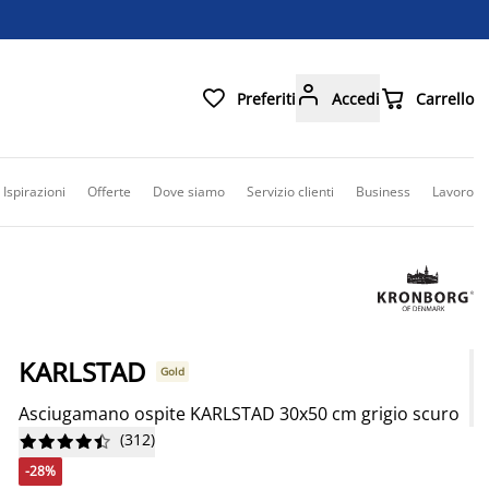



Preferiti
Accedi
Carrello
Ispirazioni
Offerte
Dove siamo
Servizio clienti
Business
Lavoro
KARLSTAD
Gold
Asciugamano ospite KARLSTAD 30x50 cm grigio scuro
(
312
)










-28%