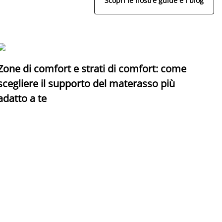
Scopri le nostre guide e i blog
Zone di comfort e strati di comfort: come
C
scegliere il supporto del materasso più
adatto a te