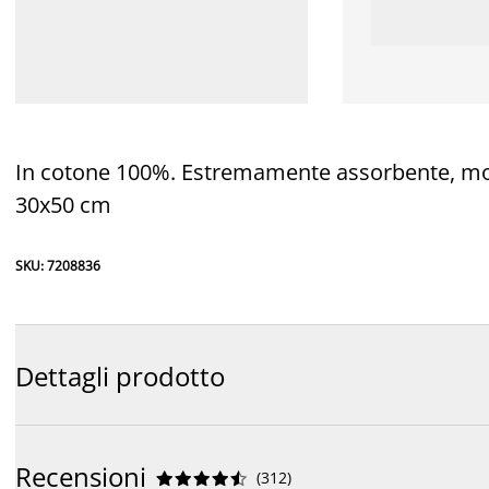
In cotone 100%. Estremamente assorbente, morbi
30x50 cm
SKU: 7208836
Dettagli prodotto
Recensioni
(
312
)









