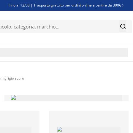
Fino al 12/08 | Trasporto gratuito per ordini online a partire da 300€

Super offerte d'estate | Oltre 1.500 articoli fino al 70%


Finanziamenti - Scegli il piano di rimborso più adatto a te

m grigio scuro