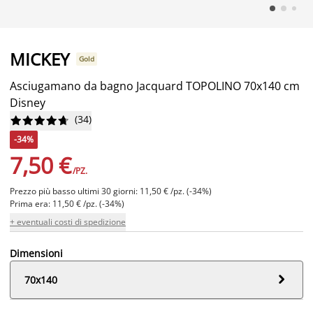
MICKEY
Gold
Asciugamano da bagno Jacquard TOPOLINO 70x140 cm
Disney
(
34
)










-34%
7,50 €
/PZ.
Prezzo più basso ultimi 30 giorni: 11,50 € /pz. (-34%)
Prima era: 11,50 € /pz. (-34%)
+ eventuali costi di spedizione
Dimensioni

70x140