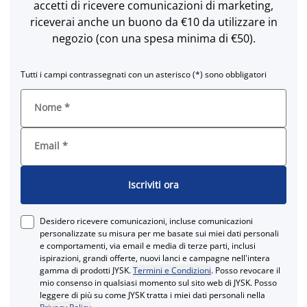
accetti di ricevere comunicazioni di marketing,
riceverai anche un buono da €10 da utilizzare in
negozio (con una spesa minima di €50).
Tutti i campi contrassegnati con un asterisco (*) sono obbligatori
Nome
*
Email
*
Iscriviti ora
Desidero ricevere comunicazioni, incluse comunicazioni
personalizzate su misura per me basate sui miei dati personali
e comportamenti, via email e media di terze parti, inclusi
ispirazioni, grandi offerte, nuovi lanci e campagne nell'intera
gamma di prodotti JYSK.
Termini e Condizioni
. Posso revocare il
mio consenso in qualsiasi momento sul sito web di JYSK. Posso
leggere di più su come JYSK tratta i miei dati personali nella