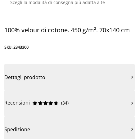
Scegli la modalità di consegna più adatta a te
100% velour di cotone. 450 g/m². 70x140 cm
SKU: 2343300
Dettagli prodotto

Recensioni
(
34
)











Spedizione
