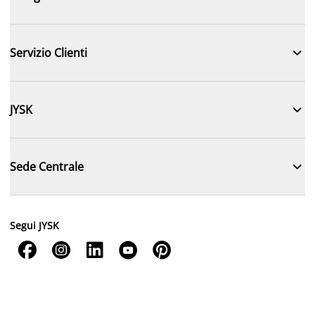

Servizio Clienti

JYSK

Sede Centrale
Segui JYSK




