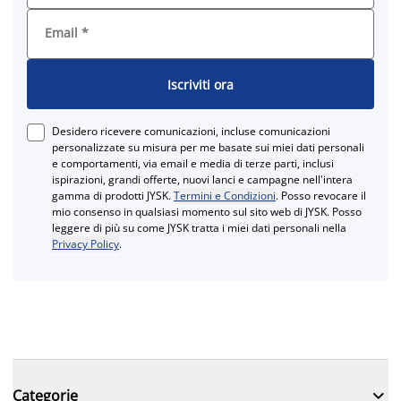
Email
*
Iscriviti ora
Desidero ricevere comunicazioni, incluse comunicazioni
personalizzate su misura per me basate sui miei dati personali
e comportamenti, via email e media di terze parti, inclusi
ispirazioni, grandi offerte, nuovi lanci e campagne nell'intera
gamma di prodotti JYSK.
Termini e Condizioni
. Posso revocare il
mio consenso in qualsiasi momento sul sito web di JYSK. Posso
leggere di più su come JYSK tratta i miei dati personali nella
Privacy Policy
.

Categorie