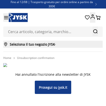
Fino al 12/08 | Trasporto gratuito per ordini online a partire da

300€
Super offerte d'estate | Oltre 1.500 articoli fino al 70%





Finanziamenti - Scegli il piano di rimborso più adatto a te



Seleziona il tuo negozio JYSK

Home
Unsubscription confirmation

Hai annullato l'iscrizione alla newsletter di JYSK
Prosegui su jysk.it