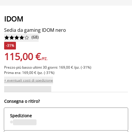
IDOM
Sedia da gaming IDOM nero
(
68
)










-31%
115,00 €
/PZ.
Prezzo più basso ultimi 30 giorni: 169,00 € /pz. (-31%)
Prima era: 169,00 € /pz. (-31%)
+ eventuali costi di spedizione
Consegna o ritiro?
Spedizione