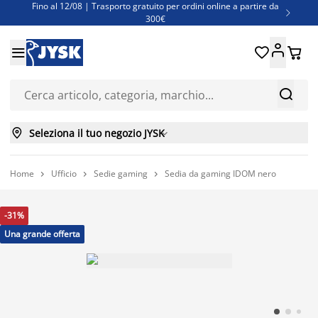
Fino al 12/08 | Trasporto gratuito per ordini online a partire da

300€
Super offerte d'estate | Oltre 1.500 articoli fino al 70%





Finanziamenti - Scegli il piano di rimborso più adatto a te



Seleziona il tuo negozio JYSK

Home
Ufficio
Sedie gaming
Sedia da gaming IDOM nero



-31%
Una grande offerta