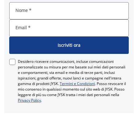
Nome
*
Email
*
Iscriviti ora
Desidero ricevere comunicazioni, incluse comunicazioni
personalizzate su misura per me basate sui miei dati personali
e comportamenti, via email e media di terze parti, inclusi
ispirazioni, grandi offerte, nuovi lanci e campagne nell'intera
gamma di prodotti JYSK.
Termini e Condizioni
. Posso revocare il
mio consenso in qualsiasi momento sul sito web di JYSK. Posso
leggere di più su come JYSK tratta i miei dati personali nella
Privacy Policy
.