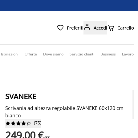



Preferiti
Accedi
Carrello
Ispirazioni
Offerte
Dove siamo
Servizio clienti
Business
Lavoro
SVANEKE
Scrivania ad altezza regolabile SVANEKE 60x120 cm
bianco
(
75
)










249,00 €
/PZ.