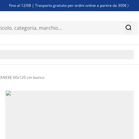
Fino al 12/08 | Trasporto gratuito per ordini online a partire da 300€

Super offerte d'estate | Oltre 1.500 articoli fino al 70%


Finanziamenti - Scegli il piano di rimborso più adatto a te

 SVANEKE 60x120 cm bianco