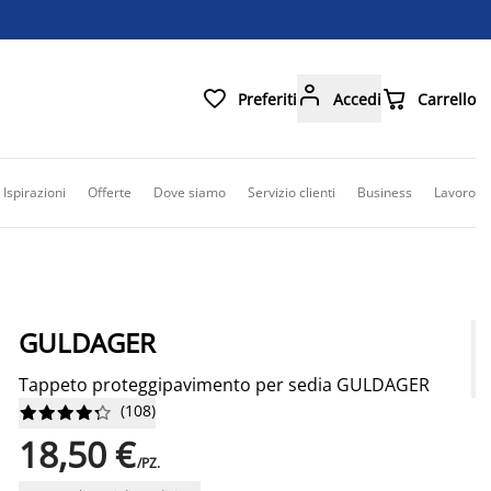



Preferiti
Accedi
Carrello
Ispirazioni
Offerte
Dove siamo
Servizio clienti
Business
Lavoro
GULDAGER
Tappeto proteggipavimento per sedia GULDAGER
(
108
)










18,50 €
/PZ.