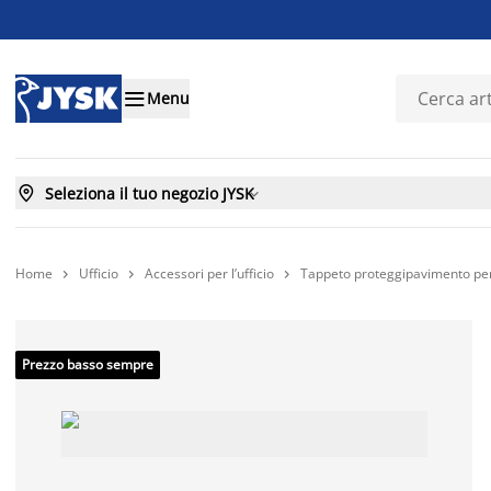

Menu

Seleziona il tuo negozio JYSK

Home
Ufficio
Accessori per l’ufficio
Tappeto proteggipavimento p



Prezzo basso sempre