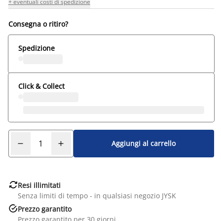
+ eventuali costi di spedizione
Consegna o ritiro?
Spedizione
Click & Collect
Aggiungi al carrello

Resi illimitati
Senza limiti di tempo - in qualsiasi negozio JYSK

Prezzo garantito
Prezzo garantito per 30 giorni