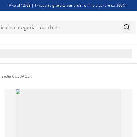
Fino al 12/08 | Trasporto gratuito per ordini online a partire da 300€

Super offerte d'estate | Oltre 1.500 articoli fino al 70%


Finanziamenti - Scegli il piano di rimborso più adatto a te

er sedia GULDAGER