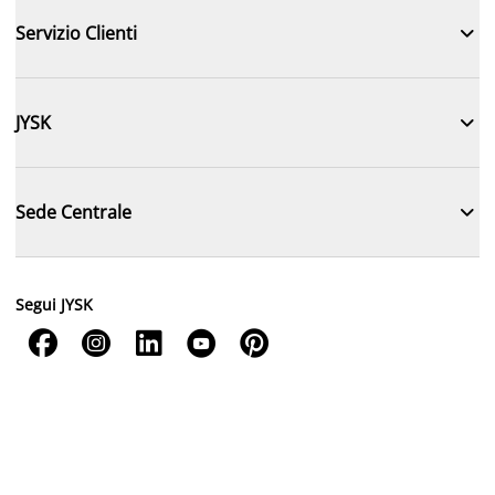

Servizio Clienti

JYSK

Sede Centrale
Segui JYSK




