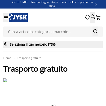
Fino al 12/08 | Trasporto gratuito per ordini online a partire da

300€
Super offerte d'estate | Oltre 1.500 articoli fino al 70%





Finanziamenti - Scegli il piano di rimborso più adatto a te



Seleziona il tuo negozio JYSK

Home
Trasporto gratuito

Trasporto gratuito