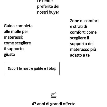
Le tende
preferite dei
nostri buyer
Zone di comfort
Guida completa
Ce
e strati di
alle molle per
pe
comfort: come
materassi:
la
scegliere il
come scegliere
supporto del
il supporto
materasso più
giusto
adatto a te
Scopri le nostre guide e i blog

47 anni di grandi offerte