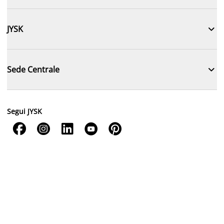

JYSK

Sede Centrale
Segui JYSK




