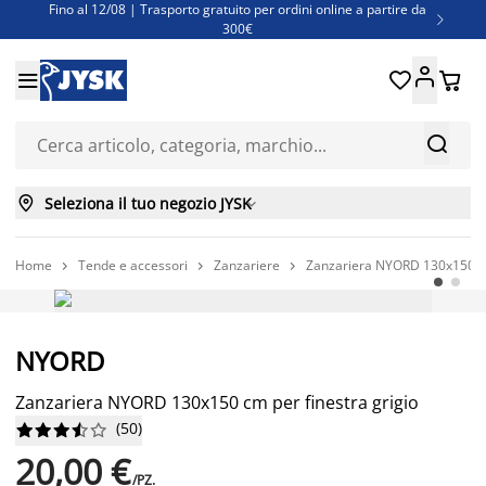
Fino al 12/08 | Trasporto gratuito per ordini online a partire da

300€
Super offerte d'estate | Oltre 1.500 articoli fino al 70%





Finanziamenti - Scegli il piano di rimborso più adatto a te



Seleziona il tuo negozio JYSK

Home
Tende e accessori
Zanzariere
Zanzariera NYORD 130x150 cm



Prezzo basso sempre
NYORD
Zanzariera NYORD 130x150 cm per finestra grigio
(
50
)










20,00 €
/PZ.