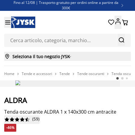
Fino al 12/08 | Trasporto gratuito per ordini online a partire da

300€
Super offerte d'estate | Oltre 1.500 articoli fino al 70%





Finanziamenti - Scegli il piano di rimborso più adatto a te



Seleziona il tuo negozio JYSK

Home
Tende e accessori
Tende
Tende oscuranti
Tenda oscura




-46%
ALDRA
Tenda oscurante ALDRA 1 x 140x300 cm antracite
(
59
)










-46%