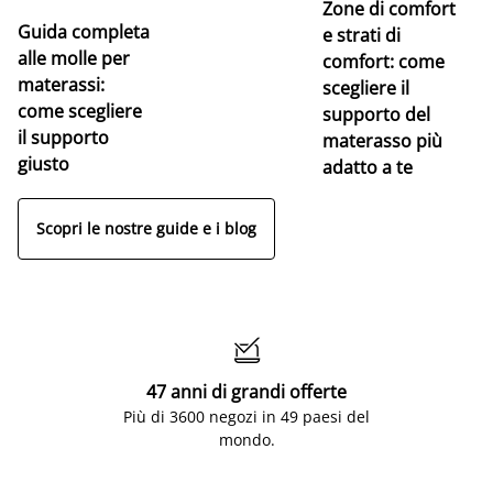
Zone di comfort
Guida completa
Ce
e strati di
alle molle per
pe
comfort: come
materassi:
la
scegliere il
come scegliere
supporto del
il supporto
materasso più
giusto
adatto a te
Scopri le nostre guide e i blog

47 anni di grandi offerte
Più di 3600 negozi in 49 paesi del
mondo.