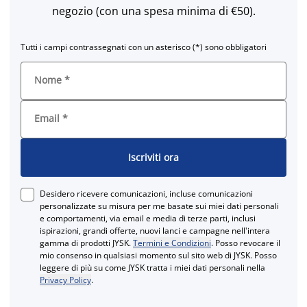
negozio (con una spesa minima di €50).
Tutti i campi contrassegnati con un asterisco (*) sono obbligatori
Nome
*
Email
*
Iscriviti ora
Desidero ricevere comunicazioni, incluse comunicazioni
personalizzate su misura per me basate sui miei dati personali
e comportamenti, via email e media di terze parti, inclusi
ispirazioni, grandi offerte, nuovi lanci e campagne nell'intera
gamma di prodotti JYSK.
Termini e Condizioni
. Posso revocare il
mio consenso in qualsiasi momento sul sito web di JYSK. Posso
leggere di più su come JYSK tratta i miei dati personali nella
Privacy Policy
.