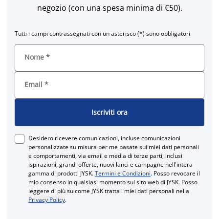
negozio (con una spesa minima di €50).
Tutti i campi contrassegnati con un asterisco (*) sono obbligatori
Nome
*
Email
*
Iscriviti ora
Desidero ricevere comunicazioni, incluse comunicazioni
personalizzate su misura per me basate sui miei dati personali
e comportamenti, via email e media di terze parti, inclusi
ispirazioni, grandi offerte, nuovi lanci e campagne nell'intera
gamma di prodotti JYSK.
Termini e Condizioni
. Posso revocare il
mio consenso in qualsiasi momento sul sito web di JYSK. Posso
leggere di più su come JYSK tratta i miei dati personali nella
Privacy Policy
.