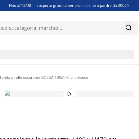
Fino al 12/08 | Trasporto gratuito per ordini online a partire da 300€

Super offerte d'estate | Oltre 1.500 articoli fino al 70%


Finanziamenti - Scegli il piano di rimborso più adatto a te

Tenda a rullo oscurante BOLGA 100x170 cm bianco
