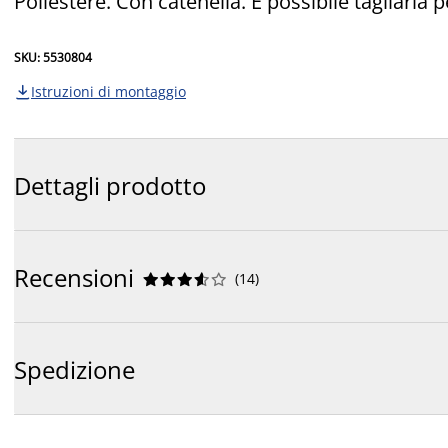
Poliestere. Con catenella. È possibile tagliarla
SKU: 5530804
Istruzioni di montaggio

Dettagli prodotto
Recensioni
(
14
)










Spedizione