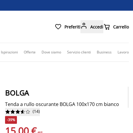



Preferiti
Accedi
Carrello
Ispirazioni
Offerte
Dove siamo
Servizio clienti
Business
Lavoro
BOLGA
Tenda a rullo oscurante BOLGA 100x170 cm bianco
(
14
)










-39%
15,00 €