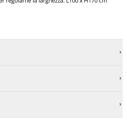
 per regolarne la larghezza. L100 x H170 cm


