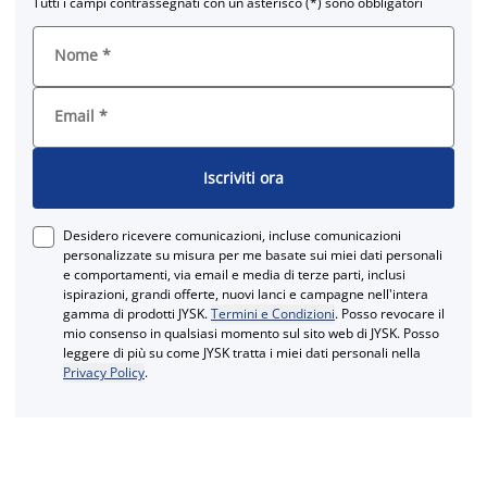
Tutti i campi contrassegnati con un asterisco (*) sono obbligatori
Nome
*
Email
*
Iscriviti ora
Desidero ricevere comunicazioni, incluse comunicazioni
personalizzate su misura per me basate sui miei dati personali
e comportamenti, via email e media di terze parti, inclusi
ispirazioni, grandi offerte, nuovi lanci e campagne nell'intera
gamma di prodotti JYSK.
Termini e Condizioni
. Posso revocare il
mio consenso in qualsiasi momento sul sito web di JYSK. Posso
leggere di più su come JYSK tratta i miei dati personali nella
Privacy Policy
.