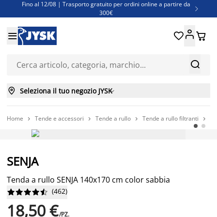
Fino al 12/08 | Trasporto gratuito per ordini online a partire da

300€
Super offerte d'estate | Oltre 1.500 articoli fino al 70%





Finanziamenti - Scegli il piano di rimborso più adatto a te



Seleziona il tuo negozio JYSK

Home
Tende e accessori
Tende a rullo
Tende a rullo filtranti
Te




Prezzo basso sempre
SENJA
Tenda a rullo SENJA 140x170 cm color sabbia
(
462
)










18,50 €
/PZ.