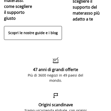
materassi:
la
scegliere il
come scegliere
supporto del
il supporto
materasso più
giusto
adatto a te
Scopri le nostre guide e i blog

47 anni di grandi offerte
Più di 3600 negozi in 49 paesi del
mondo.

Origini scandinave
Siamo un'azienda globale, con origini