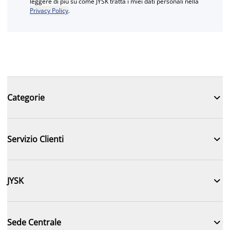
leggere di più su come JYSK tratta i miei dati personali nella
Privacy Policy
.

Categorie

Servizio Clienti

JYSK

Sede Centrale