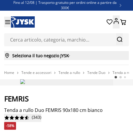
Fino al 12/08 | Trasporto gratuito per ordini online a partire da

300€
Super offerte d'estate | Oltre 1.500 articoli fino al 70%





Finanziamenti - Scegli il piano di rimborso più adatto a te



Seleziona il tuo negozio JYSK

Home
Tende e accessori
Tende a rullo
Tende Duo
Tenda a rul




-58%
FEMRIS
Tenda a rullo Duo FEMRIS 90x180 cm bianco
(
343
)










-58%