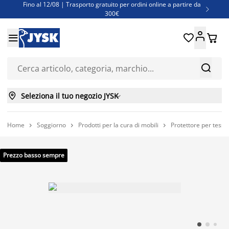
Fino al 12/08 | Trasporto gratuito per ordini online a partire da

300€
Super offerte d'estate | Oltre 1.500 articoli fino al 70%





Finanziamenti - Scegli il piano di rimborso più adatto a te



Seleziona il tuo negozio JYSK

Home
Soggiorno
Prodotti per la cura di mobili
Protettore per tess



Prezzo basso sempre