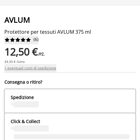
AVLUM
Protettore per tessuti AVLUM 375 ml
(
6
)










12,50 €
/PZ.
33,33 € /Litro
+ eventuali costi di spedizione
Consegna o ritiro?
Spedizione
Click & Collect